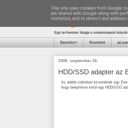
This site uses cookies from Google to 
are shared with Google along with per
blog.sancho.h
statistics, and to detect and address 
Egy techember blogja a mindennapok kütyüirő
Sancho+
Kontent
ai.s
2008. szeptember 26.
HDD/SSD adapter az 
Az alábbi videóban kicserélnek egy Eee
hogy beépítésre kerül egy HDD/SSD adap