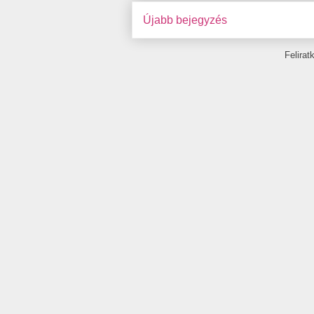
Újabb bejegyzés
Felira