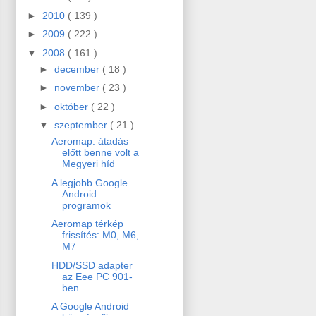
►
2010
( 139 )
►
2009
( 222 )
▼
2008
( 161 )
►
december
( 18 )
►
november
( 23 )
►
október
( 22 )
▼
szeptember
( 21 )
Aeromap: átadás
előtt benne volt a
Megyeri híd
A legjobb Google
Android
programok
Aeromap térkép
frissítés: M0, M6,
M7
HDD/SSD adapter
az Eee PC 901-
ben
A Google Android