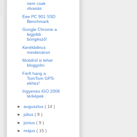
nem csak
olvasás
Eee PC 901 SSD
Benchmark
Google Chrome a
legjobb
böngésző!
Kerékbilincs
mindenáron
Mobilról is lehet
bloggolni
Férfi hang a
TomTom GPS-
ekhez!
Ingyenes iGO 2006
térképek
►
augusztus
( 14 )
►
július
( 8 )
►
június
( 9 )
►
május
( 15 )