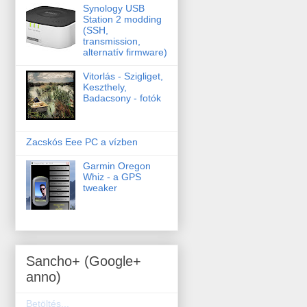
Synology USB
Station 2 modding
(SSH,
transmission,
alternatív firmware)
Vitorlás - Szigliget,
Keszthely,
Badacsony - fotók
Zacskós Eee PC a vízben
Garmin Oregon
Whiz - a GPS
tweaker
Sancho+ (Google+
anno)
Betöltés...