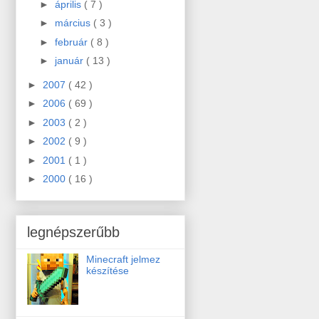
►
április
( 7 )
►
március
( 3 )
►
február
( 8 )
►
január
( 13 )
►
2007
( 42 )
►
2006
( 69 )
►
2003
( 2 )
►
2002
( 9 )
►
2001
( 1 )
►
2000
( 16 )
legnépszerűbb
Minecraft jelmez
készítése