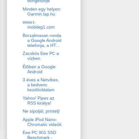
böngészője
Minden egy helyen:
Garmin.lap.hu
www.t-
mobileg1.com
Borzalmasan ronda
a Google Android
telefonja, a HT...
Zacskós Eee PC a
vízben
Élőben a Google
Android
3 éves a Netvibes,
a kedvenc
kezdőoldalam
Yahoo! Pipes az
RSS királya!
Ne sípoljál, printelj!
Apple iPod Nano-
Chromatic videók
Eee PC 901 SSD
Benchmark -