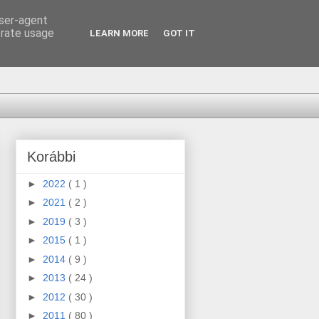
user-agent
erate usage
LEARN MORE
GOT IT
Korábbi
►
2022
( 1 )
►
2021
( 2 )
►
2019
( 3 )
►
2015
( 1 )
►
2014
( 9 )
►
2013
( 24 )
►
2012
( 30 )
►
2011
( 80 )