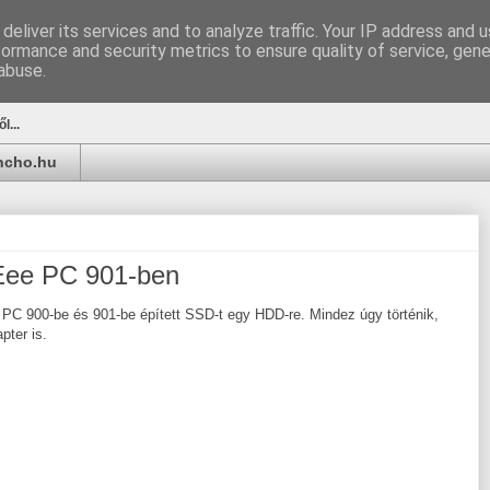
deliver its services and to analyze traffic. Your IP address and 
formance and security metrics to ensure quality of service, gen
u
abuse.
l...
ancho.hu
Eee PC 901-ben
 PC 900-be és 901-be épített SSD-t egy HDD-re. Mindez úgy történik,
ter is.