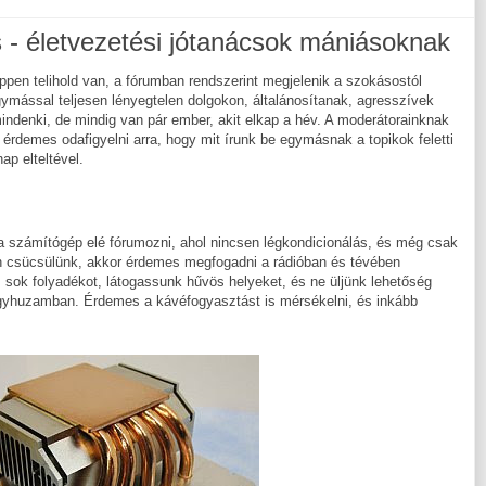
 - életvezetési jótanácsok mániásoknak
pen telihold van, a fórumban rendszerint megjelenik a szokásostól
mással teljesen lényegtelen dolgokon, általánosítanak, agresszívek
denki, de mindig van pár ember, akit elkap a hév. A moderátorainknak
, érdemes odafigyelni arra, hogy mit írunk be egymásnak a topikok feletti
p elteltével.
a számítógép elé fórumozni, ahol nincsen légkondicionálás, és még csak
n csücsülünk, akkor érdemes megfogadni a rádióban és tévében
 sok folyadékot, látogassunk hűvös helyeket, és ne üljünk lehetőség
 egyhuzamban. Érdemes a kávéfogyasztást is mérsékelni, és inkább