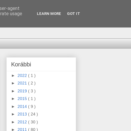
user-agent
erate usage
LEARN MORE
GOT IT
Korábbi
►
2022
( 1 )
►
2021
( 2 )
►
2019
( 3 )
►
2015
( 1 )
►
2014
( 9 )
►
2013
( 24 )
►
2012
( 30 )
►
2011
( 80 )