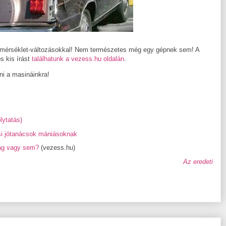
őmérséklet-változásokkal! Nem természetes még egy gépnek sem! A
s kis írást
találhatunk a vezess.hu oldalán
.
ni a masináinkra!
lytatás)
ési jótanácsok mániásoknak
lag vagy sem?
(vezess.hu)
Az eredeti