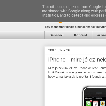
This site uses cookies from Google to 
are shared with Google along with per
blog.sancho.h
statistics, and to detect and address 
Egy techember blogja a mindennapok kütyüirő
Sancho+
Kontent
ai.s
2007. július 26.
iPhone - mire jó ez ne
Mire jó nekünk ez az iPhone őrület? Pont
PDAMániákusok egy része biztos nem fogj
hogy a mániákusok is profitálni fognak a