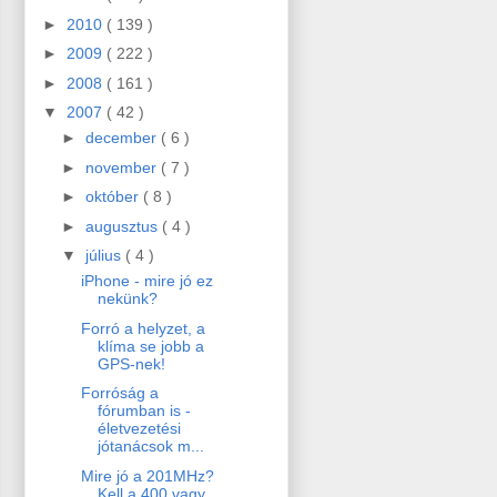
►
2010
( 139 )
►
2009
( 222 )
►
2008
( 161 )
▼
2007
( 42 )
►
december
( 6 )
►
november
( 7 )
►
október
( 8 )
►
augusztus
( 4 )
▼
július
( 4 )
iPhone - mire jó ez
nekünk?
Forró a helyzet, a
klíma se jobb a
GPS-nek!
Forróság a
fórumban is -
életvezetési
jótanácsok m...
Mire jó a 201MHz?
Kell a 400 vagy