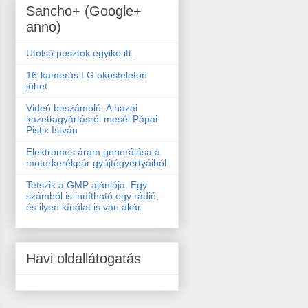
Sancho+ (Google+
anno)
Utolsó posztok egyike itt.
16-kamerás LG okostelefon
jöhet
Videó beszámoló: A hazai
kazettagyártásról mesél Pápai
Pistix István
Elektromos áram generálása a
motorkerékpár gyújtógyertyáiból
Tetszik a GMP ajánlója. Egy
számból is indítható egy rádió,
és ilyen kínálat is van akár.
Havi oldallátogatás