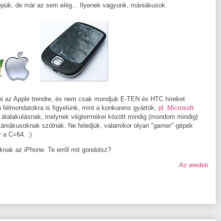
épük, de már az sem elég... Ilyenek vagyunk, mániákusok.
lni az Apple trendre, és nem csak mondjuk E-TEN és HTC híreket
 félmondatokra is figyelünk, mint a konkurens gyártók,
pl. Microsoft
 átalakulásnak, melynek végtermékei között mindig (mondom mindig)
mániákusoknak szólnak. Ne feledjük, valamikor olyan "gamer" gépek
y a C=64. :)
nak az iPhone. Te erről mit gondolsz?
Az eredeti