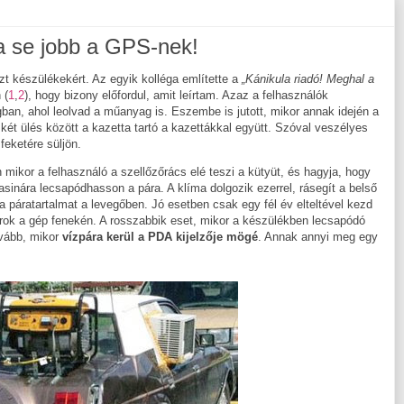
ma se jobb a GPS-nek!
t készülékekért. Az egyik kolléga említette a
„Kánikula riadó! Meghal a
 (
1
,
2
), hogy bizony előfordul, amit leírtam. Azaz a felhasználók
ban, ahol leolvad a műanyag is. Eszembe is jutott, mikor annak idején a
ét ülés között a kazetta tartó a kazettákkal együtt. Szóval veszélyes
feketére süljön.
 mikor a felhasználó a szellőzőrács elé teszi a kütyüt, és hagyja, hogy
asinára lecsapódhasson a pára. A klíma dolgozik ezerrel, rásegít a belső
a páratartalmat a levegőben. Jó esetben csak egy fél év elteltével kezd
varok a gép fenekén. A rosszabbik eset, mikor a készülékben lecsapódó
rvább, mikor
vízpára kerül a PDA kijelzője mögé
. Annak annyi meg egy