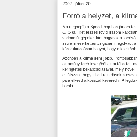
2007. július 20.
Forró a helyzet, a klí
Ma (tegnap?) a Speedshop-ban jártam tesz
GPS is!"
két részes rövid írásom kapcsán
vadonatúj gépeket kint hagynak a forróság
szüleim ezerkettes zsigában megolvadt a k
kánikulariadóban hagyni, hogy a kijelzőnk 
Azonban
a klíma sem jobb
. Pontosabban
az amúgy forró levegőről az autóba tett m
keringtetés bekapcsolásával, mely növeli 
el látszani, hogy itt-ott rozsdásak a csa
pára elkezd a kosszal keveredni. A legdu
bambi.