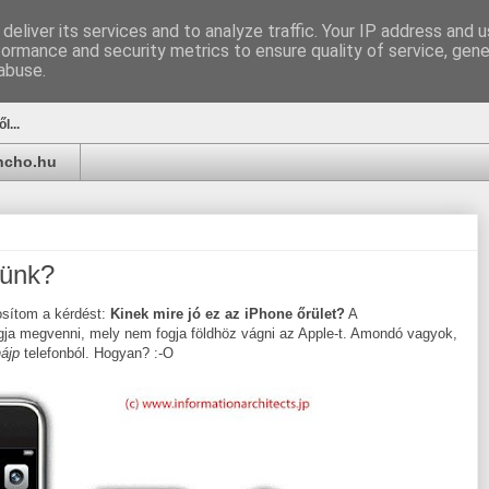
deliver its services and to analyze traffic. Your IP address and 
formance and security metrics to ensure quality of service, gen
u
abuse.
l...
ancho.hu
künk?
osítom a kérdést:
Kinek mire jó ez az iPhone őrület?
A
a megvenni, mely nem fogja földhöz vágni az Apple-t. Amondó vagyok,
hájp
telefonból. Hogyan? :-O