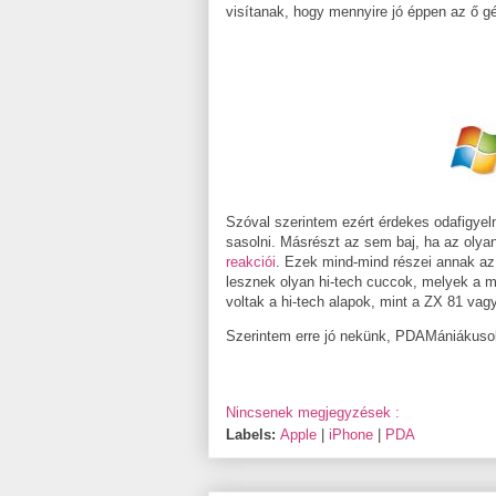
visítanak, hogy mennyire jó éppen az ő g
Szóval szerintem ezért érdekes odafigye
sasolni. Másrészt az sem baj, ha az olyan
reakciói
. Ezek mind-mind részei annak az
lesznek olyan hi-tech cuccok, melyek a 
voltak a hi-tech alapok, mint a ZX 81 vag
Szerintem erre jó nekünk, PDAMániákusok
Nincsenek megjegyzések :
Labels:
Apple
|
iPhone
|
PDA