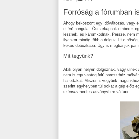
Forróság a fórumban is
Ahogy beköszönt egy időváltozás, vagy ép
eltérő hangulat. Összekapnak emberek egy
lesznek, és káromkodnak. Persze, nem min
ilyenkor mindig több a dolguk. Itt a hőség
kékes dobozkába. Úgy is megbánjuk pár na
Mit tegyünk?
Akik olyan helyen dolgoznak, vagy ülnek 
nem is egy vastag falú parasztház mélyé
hallottakat. Miszerint vegyünk magunkhoz
szerint egyhelyben túl sokat a gép előtt
szénsavmentes ásványvízre váltani.