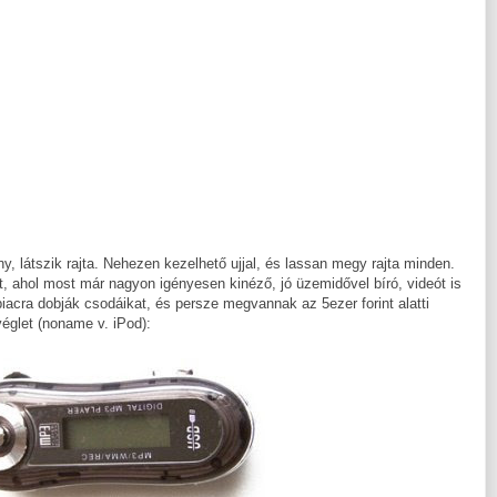
y, látszik rajta. Nehezen kezelhető ujjal, és lassan megy rajta minden.
t, ahol most már nagyon igényesen kinéző, jó üzemidővel bíró, videót is
 piacra dobják csodáikat, és persze megvannak az 5ezer forint alatti
véglet (noname v. iPod):