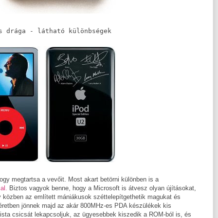
s drága - látható különbségek 
hogy megtartsa a vevőit. Most akart betörni különben is a
al.
Biztos vagyok benne, hogy a Microsoft is átvesz olyan újításokat,
y közben az említett mániákusok széttelepítgethetik magukat és
éretben jönnek majd az akár 800MHz-es PDA készülékek kis
sta csicsát lekapcsoljuk, az ügyesebbek kiszedik a ROM-ból is, és