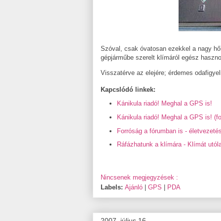
Szóval, csak óvatosan ezekkel a nagy h
gépjárműbe szerelt klímáról egész haszno
Visszatérve az elejére; érdemes odafigyel
Kapcslódó linkek:
Kánikula riadó! Meghal a GPS is!
Kánikula riadó! Meghal a GPS is! (fo
Forróság a fórumban is - életvezet
Ráfázhatunk a klímára - Klímát utó
Nincsenek megjegyzések :
Labels:
Ajánló
|
GPS
|
PDA
2007. július 16.