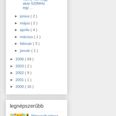
akár 520MHz
egy ...
►
június
( 2 )
►
május
( 2 )
►
április
( 4 )
►
március
( 1 )
►
február
( 3 )
►
január
( 1 )
►
2006
( 69 )
►
2003
( 2 )
►
2002
( 9 )
►
2001
( 1 )
►
2000
( 16 )
legnépszerűbb
Minecraft jelmez