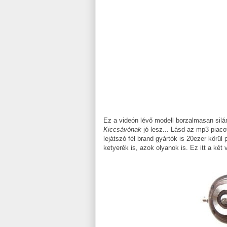
Ez a videón lévő modell borzalmasan silán
Kiccsávónak
jó lesz... Lásd az mp3 piaco
lejátszó fél brand gyártók is 20ezer körül
ketyerék is, azok olyanok is. Ez itt a két 