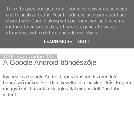
This site uses cookies from Google to deliver its services
blog.sancho.hu
and to analyze traffic. Your IP address and user-agent are
shared with Google along with performance and security
metrics to ensure quality of service, generate usage
Egy techember blogja a mindennapok kütyüiről...
statistics, and to detect and address abuse.
LEARN MORE
GOT IT
▼
2008. szeptember 24.
A Google Android böngészője
Így néz ki a Google Android operációs rendszeren futó
böngésző működése. Ujjal kezelhető a kicsike. Ütős! Engem
meggyőzött. Lássuk a Google által megosztott YouTube
videót: