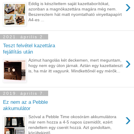
›
Eddig is készítettem saját kazettaborítókat,
azonban a magnókazettára magára még nem.
Beszereztem hát matt nyomtatható vinyettapapírt
A4-es ...
2021. április 2.
Teszt felvétel kazettára
fejállítás után
›
Azimut hangolás két deckemen, mert meguntam,
hogy nem egy úton járnak. Aztán egy kazettateszt
is, ha már itt vagyunk. Mindkettőnél egy mérők...
2019. április 7.
Ez nem az a Pebble
akkumulátor
›
Szóval a Pebble Time okosórám akkumulátora
már nem hozza a 4-5 napos üzemidőt, ezért
rendeltem egy cserét hozzá. Azt gondoltam,
körültekintő...