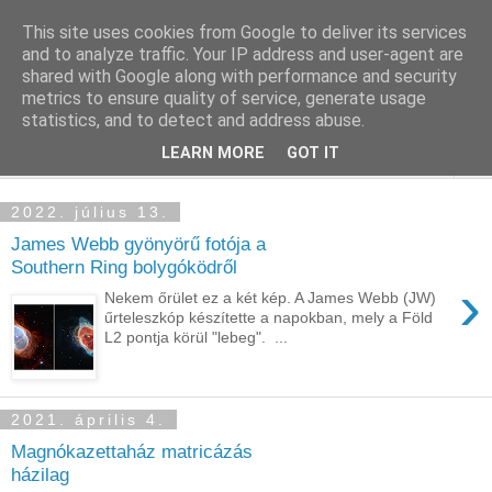
This site uses cookies from Google to deliver its services
blog.sancho.hu
and to analyze traffic. Your IP address and user-agent are
shared with Google along with performance and security
metrics to ensure quality of service, generate usage
Egy techember blogja a mindennapok kütyüiről...
statistics, and to detect and address abuse.
LEARN MORE
GOT IT
▼
2022. július 13.
James Webb gyönyörű fotója a
Southern Ring bolygóködről
›
Nekem őrület ez a két kép. A James Webb (JW)
űrteleszkóp készítette a napokban, mely a Föld
L2 pontja körül "lebeg". ...
2021. április 4.
Magnókazettaház matricázás
házilag