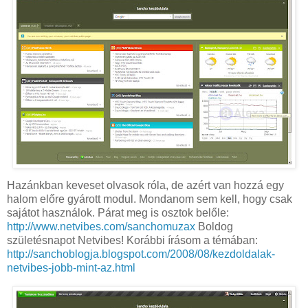
Hazánkban keveset olvasok róla, de azért van hozzá egy
halom előre gyárott modul. Mondanom sem kell, hogy csak
sajátot használok. Párat meg is osztok belőle:
http://www.netvibes.com/sanchomuzax
Boldog
születésnapot Netvibes! Korábbi írásom a témában:
http://sanchoblogja.blogspot.com/2008/08/kezdoldalak-
netvibes-jobb-mint-az.html