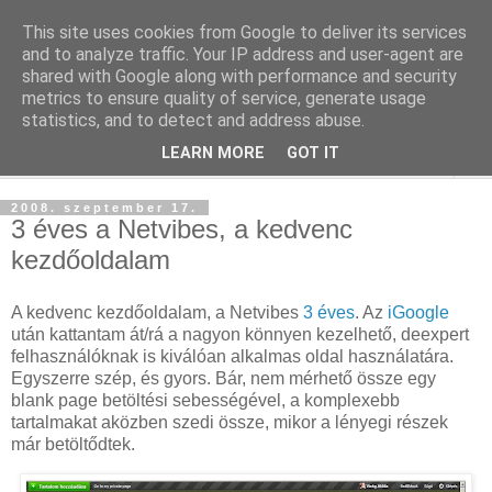
This site uses cookies from Google to deliver its services
blog.sancho.hu
and to analyze traffic. Your IP address and user-agent are
shared with Google along with performance and security
metrics to ensure quality of service, generate usage
Egy techember blogja a mindennapok kütyüiről...
statistics, and to detect and address abuse.
LEARN MORE
GOT IT
▼
2008. szeptember 17.
3 éves a Netvibes, a kedvenc
kezdőoldalam
A kedvenc kezdőoldalam, a Netvibes
3 éves
. Az
iGoogle
után kattantam át/rá a nagyon könnyen kezelhető, deexpert
felhasználóknak is kiválóan alkalmas oldal használatára.
Egyszerre szép, és gyors. Bár, nem mérhető össze egy
blank page betöltési sebességével, a komplexebb
tartalmakat aközben szedi össze, mikor a lényegi részek
már betöltődtek.