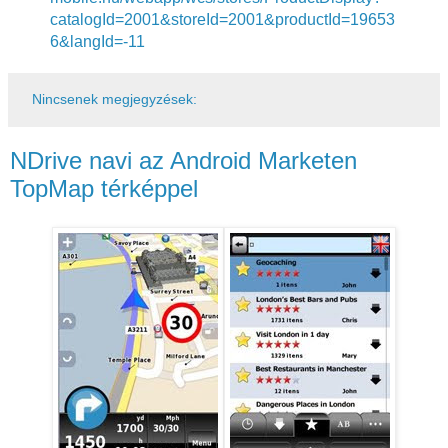
catalogId=2001&storeId=2001&productId=19653
6&langId=-11
Nincsenek megjegyzések:
NDrive navi az Android Marketen
TopMap térképpel