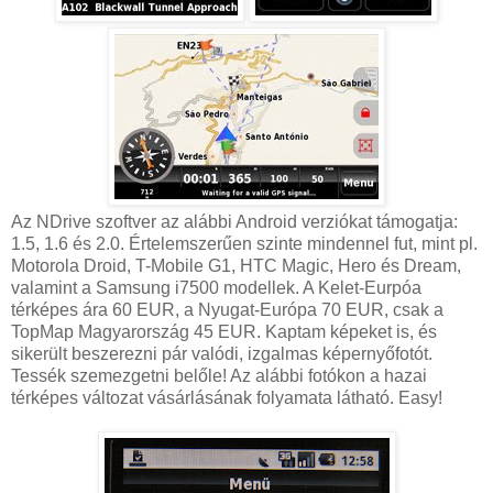
Az NDrive szoftver az alábbi Android verziókat támogatja:
1.5, 1.6 és 2.0. Értelemszerűen szinte mindennel fut, mint pl.
Motorola Droid, T-Mobile G1, HTC Magic, Hero és Dream,
valamint a Samsung i7500 modellek. A Kelet-Eurpóa
térképes ára 60 EUR, a Nyugat-Európa 70 EUR, csak a
TopMap Magyarország 45 EUR. Kaptam képeket is, és
sikerült beszerezni pár valódi, izgalmas képernyőfotót.
Tessék szemezgetni belőle! Az alábbi fotókon a hazai
térképes változat vásárlásának folyamata látható. Easy!