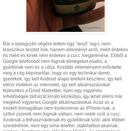
Bár a bejegyzés végére tettem egy "teszt" tag-t, nem
klasszikus tesztet írok, hanem véleményt arról, miért érdekes
és miért és kinek nem érdekes a cucc megjelenése. Ebből a
Google telefonból nem fognak tömegeket eladni, a
gyártónak nem ez a célja. Korábbi véleményem erősítette
meg a cég képviselője, hogy ez egy technikai demó,
gyerekek, így kell Android alapú telefont készíteni, így kell
elérni mobilon az internetet, így kell alkalmazásokat
fejleszteni a Droid Marketbe, ilyen egy ingyenes
lehetőségek tárházát kínáló kézikütyü, így lehet elérni már
meglévő ingyenes Google alkalmazásokat. Azaz ez a
modell önmagában nem konkurense az iPhone-nak, a
szifon júzerek nem fognak váltani, nem nekik szól a cucc.
Azoknak a felhasználóknak és gyártóknak szól, akik többet
szeretnének, mint egy sima telefon, stabilabbat akarnak,