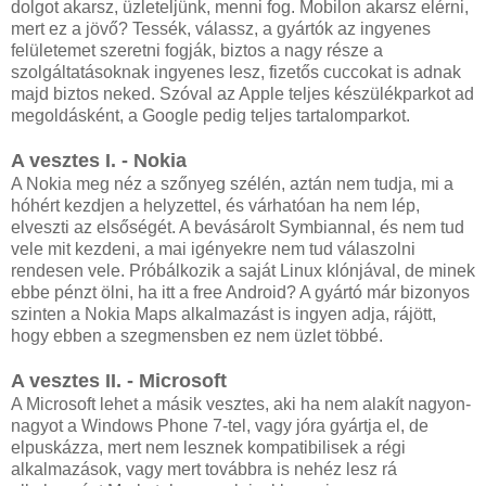
dolgot akarsz, üzleteljünk, menni fog. Mobilon akarsz elérni,
mert ez a jövő? Tessék, válassz, a gyártók az ingyenes
felületemet szeretni fogják, biztos a nagy része a
szolgáltatásoknak ingyenes lesz, fizetős cuccokat is adnak
majd biztos neked. Szóval az Apple teljes készülékparkot ad
megoldásként, a Google pedig teljes tartalomparkot.
A vesztes I. - Nokia
A Nokia meg néz a szőnyeg szélén, aztán nem tudja, mi a
hóhért kezdjen a helyzettel, és várhatóan ha nem lép,
elveszti az elsőségét. A bevásárolt Symbiannal, és nem tud
vele mit kezdeni, a mai igényekre nem tud válaszolni
rendesen vele. Próbálkozik a saját Linux klónjával, de minek
ebbe pénzt ölni, ha itt a free Android? A gyártó már bizonyos
szinten a Nokia Maps alkalmazást is ingyen adja, rájött,
hogy ebben a szegmensben ez nem üzlet többé.
A vesztes II. - Microsoft
A Microsoft lehet a másik vesztes, aki ha nem alakít nagyon-
nagyot a Windows Phone 7-tel, vagy jóra gyártja el, de
elpuskázza, mert nem lesznek kompatibilisek a régi
alkalmazások, vagy mert továbbra is nehéz lesz rá