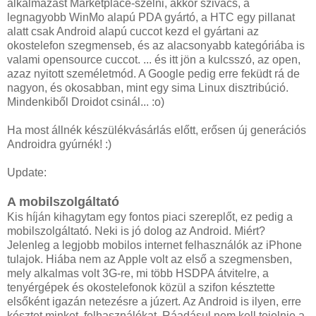
alkalmazást Marketplace-szelni, akkor szivacs, a
legnagyobb WinMo alapú PDA gyártó, a HTC egy pillanat
alatt csak Android alapú cuccot kezd el gyártani az
okostelefon szegmenseb, és az alacsonyabb kategóriába is
valami opensource cuccot. ... és itt jön a kulcsszó, az open,
azaz nyitott személetmód. A Google pedig erre feküdt rá de
nagyon, és okosabban, mint egy sima Linux disztribúció.
Mindenkiből Droidot csinál... :o)
Ha most állnék készülékvásárlás előtt, erősen új generációs
Androidra gyúrnék! :)
Update:
A mobilszolgáltató
Kis híján kihagytam egy fontos piaci szereplőt, ez pedig a
mobilszolgáltató. Neki is jó dolog az Android. Miért?
Jelenleg a legjobb mobilos internet felhasználók az iPhone
tulajok. Hiába nem az Apple volt az első a szegmensben,
mely alkalmas volt 3G-re, mi több HSDPA átvitelre, a
tenyérgépek és okostelefonok közül a szifon késztette
elsőként igazán netezésre a júzert. Az Android is ilyen, erre
késztet minket, felhasználókat. Ráadásul nem kell tejelnie a