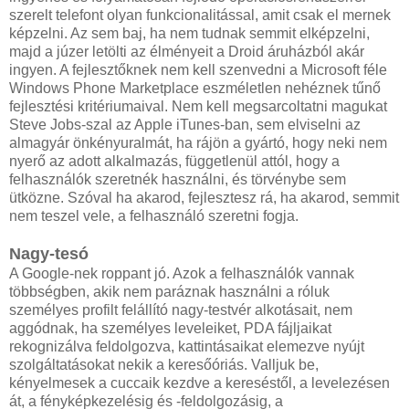
szerelt telefont olyan funkcionalitással, amit csak el mernek
képzelni. Az sem baj, ha nem tudnak semmit elképzelni,
majd a júzer letölti az élményeit a Droid áruházból akár
ingyen. A fejlesztőknek nem kell szenvedni a Microsoft féle
Windows Phone Marketplace eszméletlen nehéznek tűnő
fejlesztési kritériumaival. Nem kell megsarcoltatni magukat
Steve Jobs-szal az Apple iTunes-ban, sem elviselni az
almagyár önkényuralmát, ha rájön a gyártó, hogy neki nem
nyerő az adott alkalmazás, függetlenül attól, hogy a
felhasználók szeretnék használni, és törvénybe sem
ütközne. Szóval ha akarod, fejlesztesz rá, ha akarod, semmit
nem teszel vele, a felhasználó szeretni fogja.
Nagy-tesó
A Google-nek roppant jó. Azok a felhasználók vannak
többségben, akik nem paráznak használni a róluk
személyes profilt felállító nagy-testvér alkotásait, nem
aggódnak, ha személyes leveleiket, PDA fájljaikat
rekognizálva feldolgozva, kattintásaikat elemezve nyújt
szolgáltatásokat nekik a keresőóriás. Valljuk be,
kényelmesek a cuccaik kezdve a kereséstől, a levelezésen
át, a fényképkezelésig és -feldolgozásig, a