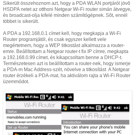
Sikerült összehoznom azt, hogy a PDA WLAN portjáról jövõ
HSDPA netet az otthoni Netgear Wi-Fi router simán átvegye,
és broadcast-olja kifelé minden számítógépnek. Sõt, ennél
többet is sikerült.
A PDA a 192.168.0.1 címet kell, hogy megkapja a Wi-Fi
Router programjától, és csak egyszer kellett vele
megértetnem, hogy a WEP titkostást alkalmazza a router-
emre. Beállítottam a Netgear router-t fix IP címre, megkapta
a 192.168.0.99 címet, és kikapcsoltam benne a DHCP-t.
Természetesen azt is beállítottam a router-nek, hogy ismerje
a PDA-m Mac Address-szét, növelve a titkosítást A Netgear
router érzékeli a PDA-mat, ha aktiválom rajta a Wi-Fi Router
üzemmódot.