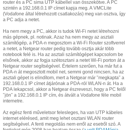
router és a PC sima UTP kábellel van összekötve. A PC
szintén a 192.168.0.1 IP címet kapja meg. A VMCLite
(Vodafone által létrehozott csatlakozás) meg van osztva, így
a PC adja a netet.
Ha nem megy a PC, akkor is tudok Wi-Fi netet létrehozni
más gépnek, pl. notinak. Azaz ha nem megy az asztali
számítógép, a PDA-n megosztom a Wi-Fi Router szoftverrel
a netet, a Netgear router pedig tovább osztja akár több
notebook felé is. Ha az asztali számítógépet kapcsolom be
elsőnek, akkor az fogja szétosztani a netet Wi-Fi porton át a
Netgear router segítségével. Értelem szerűen, ha már fut a
PDA-n át megosztott mobil net, semmi gond nincsen, ha az
asztali gépet is elindítom, mert a Netgear már "megkapta" a
192.168.0.1 IP címet átjárónak a PDA-ról WLAN-n át. Ha a
PDA lekapcsol, akkor a Netgear észreveszi, hogy a PC felől
"jön" a 192.168.0.1 IP cím, és átvált a Vodafone féle mobil
internetre.
Az egész fenti műveletsor felesleges, ha van UTP kábeles
internet elérésed, amit meg lehet osztani WLAN router
segítségével. A fenti megoldás nem erről az esetről szó. A
fentieket még 2008-ban hoztam össze (
a volt PDAMánia