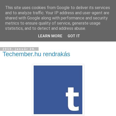
This site uses cookies from Google to deliver its services
blog.sancho.hu
and to analyze traffic. Your IP address and user-agent are
shared with Google along with performance and security
metrics to ensure quality of service, generate usage
Egy techember blogja a mindennapok kütyüiről...
statistics, and to detect and address abuse.
LEARN MORE
GOT IT
▼
2010. január 29.
Techember.hu rendrakás