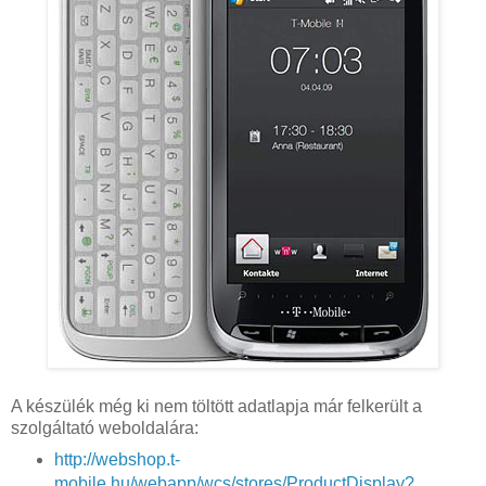
A készülék még ki nem töltött adatlapja már felkerült a
szolgáltató weboldalára:
http://webshop.t-
mobile.hu/webapp/wcs/stores/ProductDisplay?