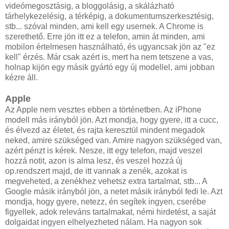
videómegosztásig, a bloggolásig, a skálázható
tárhelykezelésig, a térképig, a dokumentumszerkesztésig,
stb... szóval minden, ami kell egy usernek. A Chrome is
szerethető. Erre jön itt ez a telefon, amin át minden, ami
mobilon értelmesen használható, és ugyancsak jön az "ez
kell" érzés. Már csak azért is, mert ha nem tetszene a vas,
holnap kijön egy másik gyártó egy új modellel, ami jobban
kézre áll.
Apple
Az Apple nem vesztes ebben a történetben. Az iPhone
modell más irányból jön. Azt mondja, hogy gyere, itt a cucc,
és élvezd az életet, és rajta keresztül mindent megadok
neked, amire szükséged van. Amire nagyon szükséged van,
azért pénzt is kérek. Nesze, itt egy telefon, majd veszel
hozzá notit, azon is alma lesz, és veszel hozzá új
op.rendszert majd, de itt vannak a zenék, azokat is
megveheted, a zenékhez vehetsz extra tartalmat, stb... A
Google másik irányból jön, a netet másik irányból fedi le. Azt
mondja, hogy gyere, netezz, én segítek ingyen, cserébe
figyellek, adok releváns tartalmakat, némi hirdetést, a saját
dolgaidat ingyen elhelyezheted nálam. Ha nagyon sok