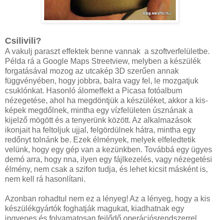
Csilivili?
A vakulj paraszt effektek benne vannak a szoftverfelületbe.
Példa rá a Google Maps Streetview, melyben a készülék
forgatásával mozog az utcakép 3D szerűen annak
függvényében, hogy jobbra, balra vagy fel, le mozgatjuk
csuklónkat. Hasonló álomeffekt a Picasa fotóalbum
nézegetése, ahol ha megdöntjük a készüléket, akkor a kis-
képek megdőlnek, mintha egy vízfelületen úsznának a
kijelző mögött és a tenyerünk között. Az alkalmazások
ikonjait ha feltoljuk ujjal, felgördülnek hátra, mintha egy
redőnyt tolnánk be. Ezek élmények, melyek elfeledtetik
velünk, hogy egy gép van a kezünkben. Továbbá egy ügyes
demó arra, hogy nna, ilyen egy fájlkezelés, vagy nézegetési
élmény, nem csak a szifon tudja, és lehet kicsit másként is,
nem kell rá hasonlítani.
Azonban rohadtul nem ez a lényeg! Az a lényeg, hogy a kis
készülékgyártók foghatják magukat, kiadhatnak egy
ingyenes és folyamatosan fejlődő operációsrendszerrel