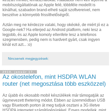
mobilszolgáltatónak az Apple felé, többféle modellt is
kínálhat, szabadon brand-elheti saját szoftvereivel, nem
beszélve a könnyebb frissíthetőségről.
Aztán meg ne kérdezze valaki, hogy okéoké, de miért jó ez a
Google-nek? Ha elterjed az Android platform, neki lesz a
legjobb, és az Apple komoly ellenfele lesz a telefonos
szegmensben, pedig nem is hardvert gyárt, csak ingyen
kínál ezt azt... :o)
Nincsenek megjegyzések:
2010. január 17.
Az okostelefon, mint HSDPA WLAN
router (net megosztása több eszközzel)
Az újabb és okosabb mobil készülékek már támogatják az
úgynevezett thetering módot. Ebben az üzemmódban USB
vagy Bluetooth porton át meg tudjuk osztani a 3G illetve
HSDPA internetet számítógépünkkel. Egyes modellek, mint