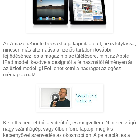
Az Amazon/Kindle becsukhatja kapuit/lapjait, ne is folytassa,
nincsen más alternatíva a fizetős tartalom további
fejlődéséhez, és a magazin piac túlélésére, mint az Apple
iPad modell kezdve a designtól a felhasználói élményen át
az üzleti modellig! Fel lehet kötni a nadrágot az egész
médiapiacnak!
Kellett 5 perc ebből a videóból, és megvettem. Nincsen zúgó
nagy számítógép, vagy ölben forró laptop, meg kis
képernyővel szenvedés az okosmobilon. A palatáblát és a