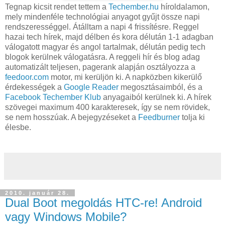
Tegnap kicsit rendet tettem a
Techember.hu
híroldalamon,
mely mindenféle technológiai anyagot gyűjt össze napi
rendszerességgel. Átálltam a napi 4 frissítésre. Reggel
hazai tech hírek, majd délben és kora délután 1-1 adagban
válogatott magyar és angol tartalmak, délután pedig tech
blogok kerülnek válogatásra. A reggeli hír és blog adag
automatizált teljesen, pagerank alapján osztályozza a
feedoor.com
motor, mi kerüljön ki. A napközben kikerülő
érdekességek a
Google Reader
megosztásaimból, és a
Facebook Techember Klub
anyagaiból kerülnek ki. A hírek
szövegei maximum 400 karakteresek, így se nem rövidek,
se nem hosszúak. A bejegyzéseket a
Feedburner
tolja ki
élesbe.
2010. január 28.
Dual Boot megoldás HTC-re! Android
vagy Windows Mobile?