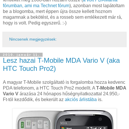
fórumban, ami ma Technet fórum
), azonban most lapátoltam
be a blogomba, mert éppen újra össze kellett hoznom
magamnak a bekötést, és a rosseb sem emlékezett már rá,
hogy is volt. Pedig egyszerű. :-)
Nincsenek megjegyzések:
2010. január 11.
Lesz hazai T-Mobile MDA Vario V (aka
HTC Touch Pro2)
A magyar T-Mobile szolgáltató is forgalomba hozza kedvenc
PDA telefonom, a HTC Touch Pro2 modellt. A
T-Mobile MDA
Vario V
árazása 24 hónapos hűségnyilatkozattal 24.950,-
Ft-tól kezdődik, és bekerült az
akciós árlistába
is.