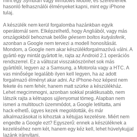
mint egy Symbian vagy Windows Mobile, és szeretnének
hasonló felhasználói élményeket kapni, mint egy iPhone
tulaj.
A készülék nem kerül forgalomba hazánkban egyik
operátornál sem. Elképzelhető, hogy Angliából, vagy más
országokból behoznak belőle
géesem boltos kutyásferik
,
azonban a Google nem tervezi a modell honosítását.
Mondom, a Google nem akar készülékforgalmazóvá válni. A
gyártó egy mintát gyártott le, rajta az Android 2.1 operációs
rendszerrel. Ez a változat visszaköszönhet sok más
gyártótól, legyen az a Samsung, a Motorola vagy a HTC. A
vas minősége legalább ilyen kell legyen, ha az adott
forgalmazó élményt akar adni. Az iPhone-hoz képest nem
fekete és nem fehér, hanem matt szürke a készülékház.
Lehet megcimmogni, azonban sokkal praktikusabb, nem
látszik rajta a kétnapos ujjlenyomat tömeg. Alapban nem
ismeri a multitouch üzemmódot, a Google letiltatta, ami
hack-elhető, ügyes kezek megoldották, és már
alkalmazásokat is kihoztak a kétujjas kezelésre. Miért nem
engedte a Google ezt? Egyszerű: ennek a készüléknek a
kezeléséhez nem két, hanem egy kéz kell, lehet hüvelykujjal
lazánk irányítani.