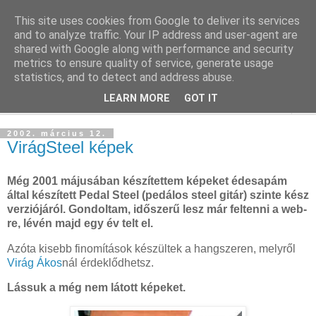
This site uses cookies from Google to deliver its services
blog.sancho.hu
and to analyze traffic. Your IP address and user-agent are
shared with Google along with performance and security
metrics to ensure quality of service, generate usage
Egy techember blogja a mindennapok kütyüiről...
statistics, and to detect and address abuse.
LEARN MORE
GOT IT
▼
2002. március 12.
VirágSteel képek
Még 2001 májusában készítettem képeket édesapám
által készített Pedal Steel (pedálos steel gitár) szinte kész
verziójáról. Gondoltam, időszerű lesz már feltenni a web-
re, lévén majd egy év telt el.
Azóta kisebb finomítások készültek a hangszeren, melyről
Virág Ákos
nál érdeklődhetsz.
Lássuk a még nem látott képeket.