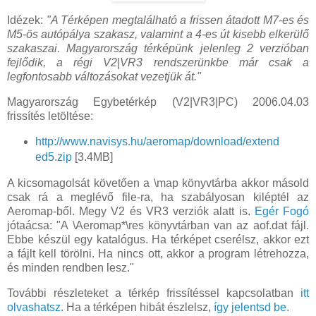
Idézek:
"A Térképen megtalálható a frissen átadott M7-es és
M5-ös autópálya szakasz, valamint a 4-es út kisebb elkerülő
szakaszai. Magyarország térképünk jelenleg 2 verzióban
fejlődik, a régi V2|VR3 rendszerünkbe már csak a
legfontosabb változásokat vezetjük át."
Magyarország Egybetérkép (V2|VR3|PC) 2006.04.03
frissítés letöltése:
http://www.navisys.hu/aeromap/download/extend
ed5.zip
[3.4MB]
A kicsomagolsát követően a \map könyvtárba akkor másold
csak rá a meglévő file-ra, ha szabályosan kiléptél az
Aeromap-ből. Megy V2 és VR3 verziók alatt is.
Egér Fogó
jótaácsa: "A \Aeromap*\res könyvtárban van az aof.dat fájl.
Ebbe készül egy katalógus. Ha térképet cserélsz, akkor ezt
a fájlt kell törölni. Ha nincs ott, akkor a program létrehozza,
és minden rendben lesz."
További részleteket a térkép frissítéssel kapcsolatban
itt
olvashatsz
. Ha a térképen hibát észlelsz,
így jelentsd be
.