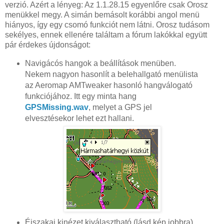
verzió. Azért a lényeg: Az 1.1.28.15 egyenlőre csak Orosz
menükkel megy. A simán bemásolt korábbi angol menü
hiányos, így egy csomó funkciót nem látni. Orosz tudásom
sekélyes, ennek ellenére találtam a fórum lakókkal együtt
pár érdekes újdonságot:
Navigácós hangok a beállítások menüben.
Nekem nagyon hasonlít a belehallgató menülista
az Aeromap AMTweaker hasonló hangválogató
funkciójához. Itt egy minta hang
GPSMissing.wav
, melyet a GPS jel
elvesztésekor lehet ezt hallani.
Éjszakai kinézet kiválasztható (lásd kép jobbra).