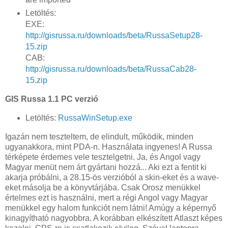
Letöltés:
EXE:
http://gisrussa.ru/downloads/beta/RussaSetup28-
15.zip
CAB:
http://gisrussa.ru/downloads/beta/RussaCab28-
15.zip
GIS Russa 1.1 PC verzió
Letöltés:
RussaWinSetup.exe
Igazán nem teszteltem, de elindult, működik, minden
ugyanakkora, mint PDA-n.
Használata ingyenes!
A Russa
térképete érdemes vele tesztelgetni. Ja, és Angol vagy
Magyar menüt nem árt gyártani hozzá... Aki ezt a fentit ki
akarja próbálni, a 28.15-ös verzióból a skin-eket és a wave-
eket másolja be a könyvtárjába. Csak Orosz menükkel
értelmes ezt is használni, mert a régi Angol vagy Magyar
menükkel egy halom funkciót nem látni! Amúgy a képernyő
kinagyítható nagyobbra. A korábban elkészített Atlaszt képes