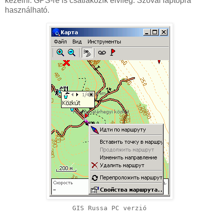
kezelni. GPS-re is csatlakozik elvileg. Szóval laptopra
használható.
GIS Russa PC verzió