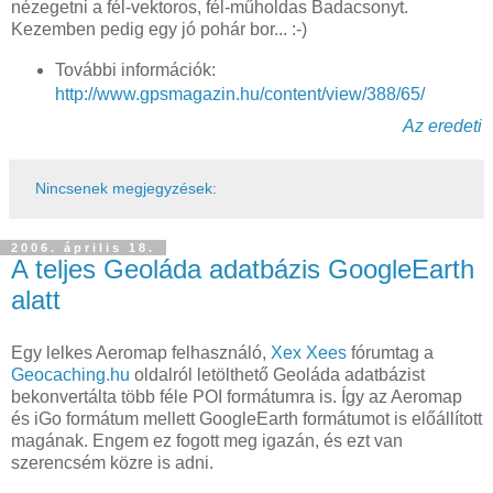
nézegetni a fél-vektoros, fél-műholdas Badacsonyt.
Kezemben pedig egy jó pohár bor... :-)
További információk:
http://www.gpsmagazin.hu/content/view/388/65/
Az eredeti
Nincsenek megjegyzések:
2006. április 18.
A teljes Geoláda adatbázis GoogleEarth
alatt
Egy lelkes Aeromap felhasználó,
Xex Xees
fórumtag a
Geocaching.hu
oldalról letölthető Geoláda adatbázist
bekonvertálta több féle POI formátumra is. Így az Aeromap
és iGo formátum mellett GoogleEarth formátumot is előállított
magának. Engem ez fogott meg igazán, és ezt van
szerencsém közre is adni.