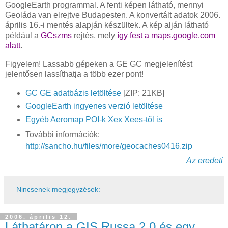
GoogleEarth programmal. A fenti képen látható, mennyi
Geoláda van elrejtve Budapesten. A konvertált adatok 2006.
április 16.-i mentés alapján készültek. A kép alján látható
például a
GCszms
rejtés, mely
így fest a maps.google.com
alatt
.
Figyelem!
Lassabb gépeken a GE GC megjelenítést
jelentősen lassíthatja a több ezer pont!
GC GE adatbázis letöltése
[ZIP: 21KB]
GoogleEarth ingyenes verzió letöltése
Egyéb Aeromap POI-k Xex Xees-től is
További információk:
http://sancho.hu/files/more/geocaches0416.zip
Az eredeti
Nincsenek megjegyzések:
2006. április 12.
Láthatáron a GIS Russa 2.0 és egy