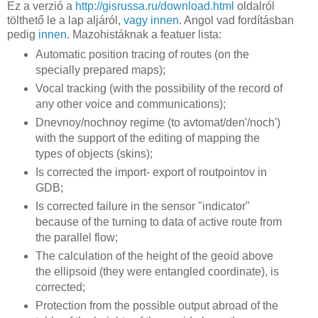
Ez a verzió a
http://gisrussa.ru/download.html
oldalról
tölthető le a lap aljáról,
vagy innen
. Angol vad fordításban
pedig
innen
. Mazohistáknak a featuer lista:
Automatic position tracing of routes (on the
specially prepared maps);
Vocal tracking (with the possibility of the record of
any other voice and communications);
Dnevnoy/nochnoy regime (to avtomat/den'/noch')
with the support of the editing of mapping the
types of objects (skins);
Is corrected the import- export of routpointov in
GDB;
Is corrected failure in the sensor "indicator"
because of the turning to data of active route from
the parallel flow;
The calculation of the height of the geoid above
the ellipsoid (they were entangled coordinate), is
corrected;
Protection from the possible output abroad of the