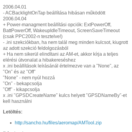
2006.04.01
- ACBacklightOnTap beállítása hibásan működött
2006.04.04
+ Power-managment beállítási opciók: ExtPowerOff,
BattPowerOff, WakeupIdleTimeout, ScreenSaveTimeout
(csak PPC2002-n tesztelve!)
- .ini szekciókban, ha nem talál meg minden kulcsot, kiugrott
az adott szekció feldolgozásból
+ Ha nem sikerül elindítani az AM-et, akkor kírja a teljes
elérési útvonalat a hibakereséshez
x .ini beállítások leírásánál értelmezve van a "None", az
"On" és az "Off"
"None" - nem nyúl hozzá
"On" - bekapcsolja
"Off" - kikapcsolja
x .ini "GPSDCreateName" kulcs helyett "GPSDNameBy"-et
kell használni
Letöltés:
http://sancho.hu/files/aeromap/AMTool.zip