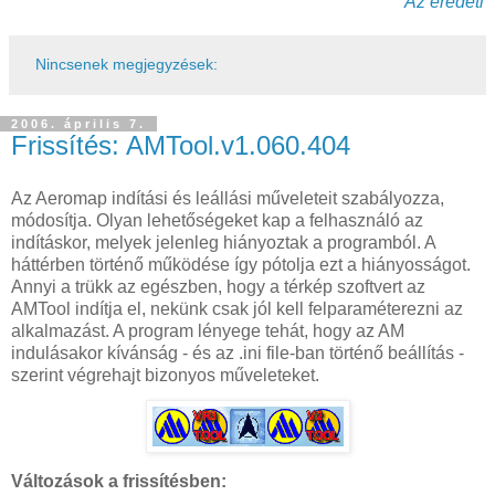
Az eredeti
Nincsenek megjegyzések:
2006. április 7.
Frissítés: AMTool.v1.060.404
Az
Aeromap indítási és leállási műveleteit szabályozza
,
módosítja. Olyan lehetőségeket kap a felhasználó az
indításkor, melyek jelenleg hiányoztak a programból. A
háttérben történő működése így pótolja ezt a hiányosságot.
Annyi a trükk az egészben, hogy a térkép szoftvert az
AMTool indítja el, nekünk csak jól kell felparaméterezni az
alkalmazást. A program lényege tehát, hogy az AM
indulásakor kívánság - és az .ini file-ban történő beállítás -
szerint végrehajt bizonyos műveleteket.
Változások a frissítésben: