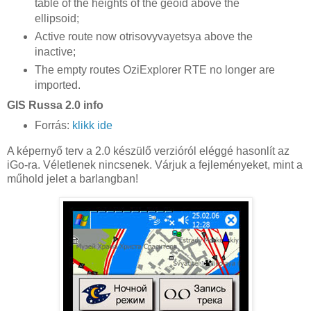
table of the heights of the geoid above the
ellipsoid;
Active route now otrisovyvayetsya above the
inactive;
The empty routes OziExplorer RTE no longer are
imported.
GIS Russa 2.0 info
Forrás:
klikk ide
A képernyő terv a 2.0 készülő verzióról eléggé hasonlít az
iGo-ra. Véletlenek nincsenek. Várjuk a fejleményeket, mint a
műhold jelet a barlangban!