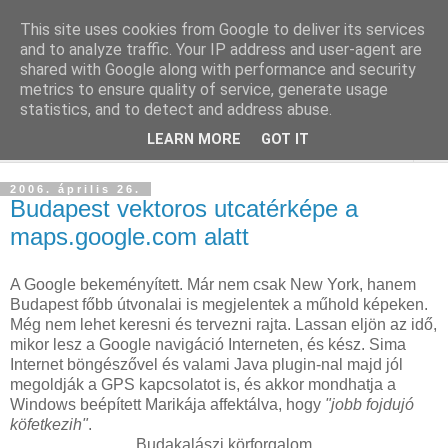
This site uses cookies from Google to deliver its services
blog.sancho.hu
and to analyze traffic. Your IP address and user-agent are
shared with Google along with performance and security
metrics to ensure quality of service, generate usage
Egy techember blogja a mindennapok kütyüiről...
statistics, and to detect and address abuse.
LEARN MORE
GOT IT
▼
2006. április 26.
Budapest vektoros utcatérképe a
maps.google.com alatt
A Google bekeményített. Már nem csak New York, hanem
Budapest főbb útvonalai is megjelentek a műhold képeken.
Még nem lehet keresni és tervezni rajta. Lassan eljön az idő,
mikor lesz a Google navigáció Interneten, és kész. Sima
Internet böngészővel és valami Java plugin-nal majd jól
megoldják a GPS kapcsolatot is, és akkor mondhatja a
Windows beépített Marikája affektálva, hogy
"jobb fojdujó
köfetkezih"
.
Budakalászi körforgalom