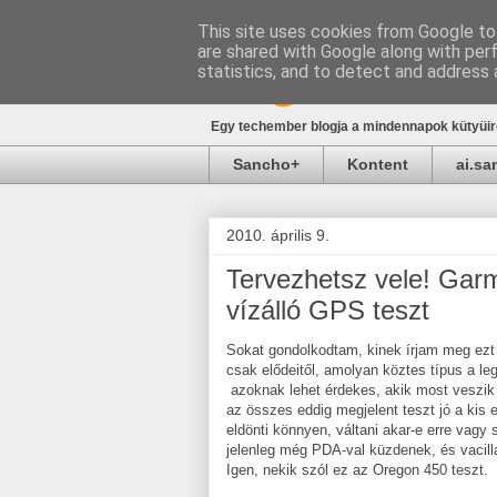
This site uses cookies from Google to 
are shared with Google along with per
blog.sancho.h
statistics, and to detect and address 
Egy techember blogja a mindennapok kütyüirő
Sancho+
Kontent
ai.s
2010. április 9.
Tervezhetsz vele! Garm
vízálló GPS teszt
Sokat gondolkodtam, kinek írjam meg ezt 
csak elődeitől, amolyan köztes típus a le
azoknak lehet érdekes, akik most veszik
az összes eddig megjelent teszt jó a kis 
eldönti könnyen, váltani akar-e erre vag
jelenleg még PDA-val küzdenek, és vacill
Igen, nekik szól ez az Oregon 450 teszt.