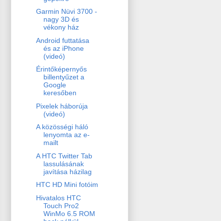
Garmin Nüvi 3700 -
nagy 3D és
vékony ház
Android futtatása
és az iPhone
(videó)
Érintőképernyős
billentyűzet a
Google
keresőben
Pixelek háborúja
(videó)
A közösségi háló
lenyomta az e-
mailt
A HTC Twitter Tab
lassulásának
javítása házilag
HTC HD Mini fotóim
Hivatalos HTC
Touch Pro2
WinMo 6.5 ROM