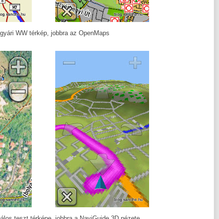
 gyári WW térkép, jobbra az OpenMaps
álos teszt térképe, jobbra a NaviGuide 3D nézete