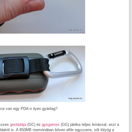
kor van egy PDA-n ilyen gyárilag?
összes
geoládája
(GC) és
gpsgames
(GG) játéka teljes leírással, eszi a
ldalról is. A 850MB memóriában bőven elfér egyszerre, sőt
lötyög a