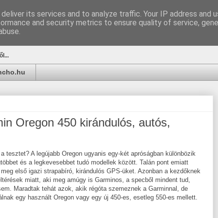
deliver its services and to analyze traffic. Your IP address and 
formance and security metrics to ensure quality of service, gen
u
abuse.
l...
ancho.hu
in Oregon 450 kirándulós, autós,
a tesztet? A legújabb Oregon ugyanis egy-két apróságban különbözik
gtöbbet és a legkevesebbet tudó modellek között. Talán pont emiatt
 meg első igazi strapabíró, kirándulós GPS-üket. Azonban a kezdőknek
eltérések miatt, aki meg amúgy is Garminos, a specből mindent tud,
y sem. Maradtak tehát azok, akik régóta szemeznek a Garminnal, de
álnak egy használt Oregon vagy egy új 450-es, esetleg 550-es mellett.