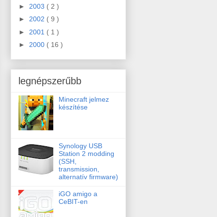
►
2003
( 2 )
►
2002
( 9 )
►
2001
( 1 )
►
2000
( 16 )
legnépszerűbb
Minecraft jelmez
készítése
Synology USB
Station 2 modding
(SSH,
transmission,
alternatív firmware)
iGO amigo a
CeBIT-en