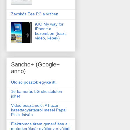
Zacskós Eee PC a vízben
iGO My way for
iPhone a
kezemben (teszt,
videó, képek)
Sancho+ (Google+
anno)
Utolsó posztok egyike itt.
16-kamerás LG okostelefon
jöhet
Videó beszámoló: A hazai
kazettagyártásról mesél Pápai
Pistix István
Elektromos áram generálása a
motorkerékpár gyújtógyertyáiból