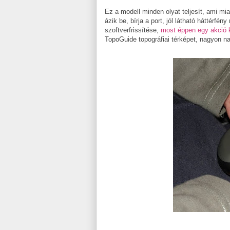
Ez a modell minden olyat teljesít, ami m
ázik be, bírja a port, jól látható háttérfé
szoftverfrissítése,
most éppen egy akció k
TopoGuide topográfiai térképet, nagyon nag