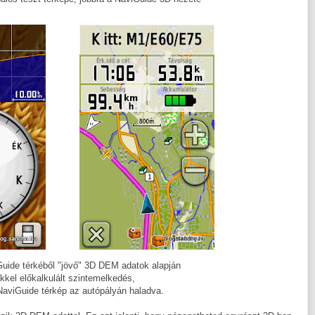
Guide térkéből "jövő" 3D DEM adatok alapján
kkel előkalkulált szintemelkedés,
NaviGuide térkép az autópályán haladva.