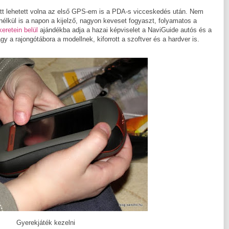
iatt lehetett volna az első GPS-em is a PDA-s vicceskedés után. Nem
ny nélkül is a napon a kijelző, nagyon keveset fogyaszt, folyamatos a
eretein belül
ajándékba adja a hazai képviselet a NaviGuide autós és a
y a rajongótábora a modellnek, kiforrott a szoftver és a hardver is.
Gyerekjáték kezelni