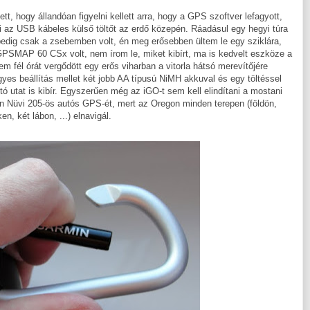
, hogy állandóan figyelni kellett arra, hogy a GPS szoftver lefagyott,
ni az USB kábeles külső töltőt az erdő közepén. Ráadásul egy hegyi túra
edig csak a zsebemben volt, én meg erősebben ültem le egy sziklára,
SMAP 60 CSx volt, nem írom le, miket kibírt, ma is kedvelt eszköze a
 fél órát vergődött egy erős viharban a vitorla hátsó merevítőjére
yes beállítás mellet két jobb AA típusú NiMH akkuval és egy töltéssel
ó utat is kibír. Egyszerűen még az iGO-t sem kell elindítani a mostani
Nüvi 205-ös autós GPS-ét, mert az Oregon minden terepen (földön,
n, két lábon, ...) elnavigál.