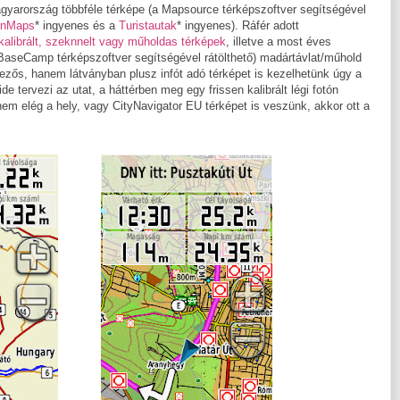
yarország többféle térképe (a Mapsource térképszoftver segítségével
nMaps
* ingyenes és a
Turistautak
* ingyenes). Ráfér adott
 kalibrált, szeknnelt vagy műholdas térképek
, illetve a most éves
BaseCamp térképszoftver segítségével rátölthető) madártávlat/műhold
rvezős, hanem látványban plusz infót adó térképet is kezelhetünk úgy a
e tervezi az utat, a háttérben meg egy frissen kalibrált légi fotón
em elég a hely, vagy CityNavigator EU térképet is veszünk, akkor ott a