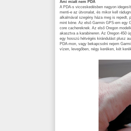
Ami miatt nem PDA
A PDA-s vicceskedésben nagyon idegesített
menti-e az útvonalat, és mikor kell rádug
alkalmával szegény háza meg is repedt, p
mint kéne. Az első Garmin GPS-em egy GP
core cachereknek. Az első Oregon modellem
akasztva a karabineren. Az Oregon 450 üg
egy hosszú hétvégés kirándulást plusz aut
PDA-mon, vagy bekapcsolni nejem Garmin 
vízen, levegőben, négy keréken, két keréke