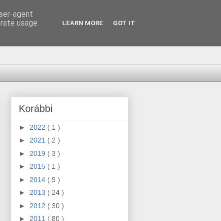
user-agent
erate usage
LEARN MORE
GOT IT
Korábbi
►
2022
( 1 )
►
2021
( 2 )
►
2019
( 3 )
►
2015
( 1 )
►
2014
( 9 )
►
2013
( 24 )
►
2012
( 30 )
►
2011
( 80 )