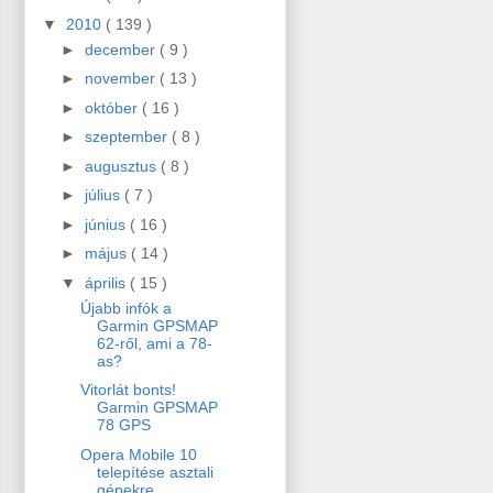
▼
2010
( 139 )
►
december
( 9 )
►
november
( 13 )
►
október
( 16 )
►
szeptember
( 8 )
►
augusztus
( 8 )
►
július
( 7 )
►
június
( 16 )
►
május
( 14 )
▼
április
( 15 )
Újabb infók a
Garmin GPSMAP
62-ről, ami a 78-
as?
Vitorlát bonts!
Garmin GPSMAP
78 GPS
Opera Mobile 10
telepítése asztali
gépekre