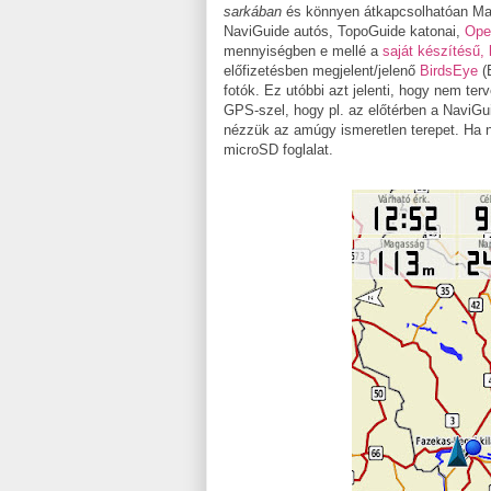
sarkában
és könnyen átkapcsolhatóan Mag
NaviGuide autós, TopoGuide katonai,
Ope
mennyiségben e mellé a
saját készítésű,
előfizetésben megjelent/jelenő
BirdsEye
(
fotók. Ez utóbbi azt jelenti, hogy nem te
GPS-szel, hogy pl. az előtérben a NaviGuid
nézzük az amúgy ismeretlen terepet. Ha n
microSD foglalat.