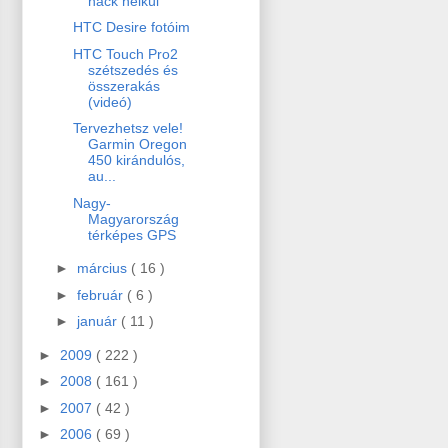
hack nélkül
HTC Desire fotóim
HTC Touch Pro2
szétszedés és
összerakás
(videó)
Tervezhetsz vele!
Garmin Oregon
450 kirándulós,
au...
Nagy-
Magyarország
térképes GPS
►
március
( 16 )
►
február
( 6 )
►
január
( 11 )
►
2009
( 222 )
►
2008
( 161 )
►
2007
( 42 )
►
2006
( 69 )