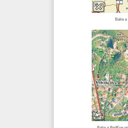
Balra a
Balra a BirdEye op