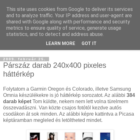
This site uses cookies from Google to deliver its services
blog.sancho.hu
and to analyze traffic. Your IP address and user-agent are
shared with Google along with performance and security
metrics to ensure quality of service, generate usage
Egy techember blogja a mindennapok kütyüiről...
statistics, and to detect and address abuse.
LEARN MORE
GOT IT
▼
2009. február 25.
Párszáz darab 240x400 pixeles
háttérkép
Folytatom a Garmin Oregon és Colorado, illetve Samsung
Omnia készülékekre is jó háttérkép sorozatot. Az alábbi
384
darab képet
Tom küldte, nekem nem lett volna türelmem
összevadászni. Van közte csajos fotótól kezdve autós
csodákon át sok minden. Az alábbi képre kattintva a Picasa
képtáramban megleled és letöltheted mindet.