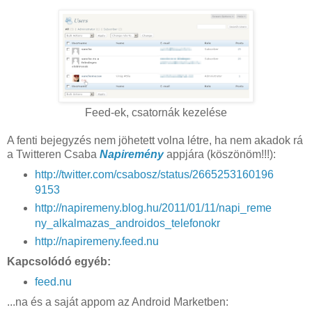
Feed-ek, csatornák kezelése
A fenti bejegyzés nem jöhetett volna létre, ha nem akadok rá
a Twitteren Csaba
Napiremény
appjára (köszönöm!!!):
http://twitter.com/csabosz/status/2665253160196
9153
http://napiremeny.blog.hu/2011/01/11/napi_reme
ny_alkalmazas_androidos_telefonokr
http://napiremeny.feed.nu
Kapcsolódó egyéb:
feed.nu
...na és a saját appom az Android Marketben: