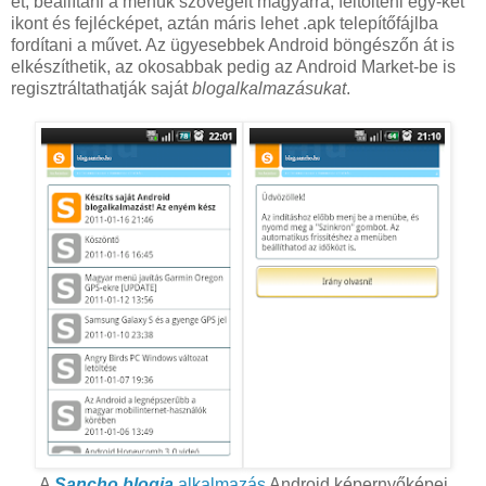
et, beállítani a menük szövegeit magyarra, feltölteni egy-két
ikont és fejlécképet, aztán máris lehet .apk telepítőfájlba
fordítani a művet. Az ügyesebbek Android böngészőn át is
elkészíthetik, az okosabbak pedig az Android Market-be is
regisztráltathatják saját
blogalkalmazásukat
.
A
Sancho blogja
alkalmazás
Android képernyőképei