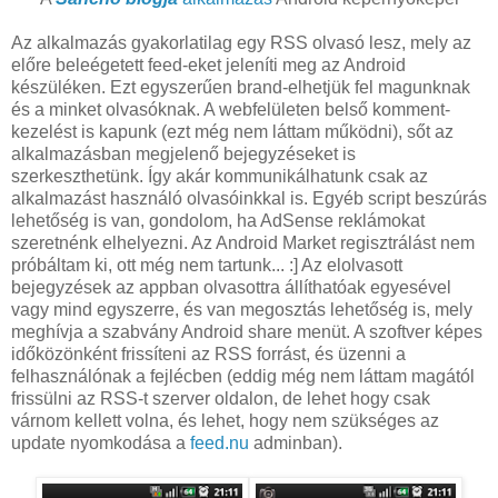
Az alkalmazás gyakorlatilag egy RSS olvasó lesz, mely az
előre beleégetett feed-eket jeleníti meg az Android
készüléken. Ezt egyszerűen brand-elhetjük fel magunknak
és a minket olvasóknak. A webfelületen belső komment-
kezelést is kapunk (ezt még nem láttam működni), sőt az
alkalmazásban megjelenő bejegyzéseket is
szerkeszthetünk. Így akár kommunikálhatunk csak az
alkalmazást használó olvasóinkkal is. Egyéb script beszúrás
lehetőség is van, gondolom, ha AdSense reklámokat
szeretnénk elhelyezni. Az Android Market regisztrálást nem
próbáltam ki, ott még nem tartunk... :] Az elolvasott
bejegyzések az appban olvasottra állíthatóak egyesével
vagy mind egyszerre, és van megosztás lehetőség is, mely
meghívja a szabvány Android share menüt. A szoftver képes
időközönként frissíteni az RSS forrást, és üzenni a
felhasználónak a fejlécben (eddig még nem láttam magától
frissülni az RSS-t szerver oldalon, de lehet hogy csak
várnom kellett volna, és lehet, hogy nem szükséges az
update nyomkodása a
feed.nu
adminban).