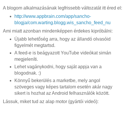
A blogom alkalmazásának legfrissebb változatát itt éred el:
http://www.appbrain.com/app/sancho-
blogja/com.warting.blogg.wis_sancho_feed_nu
Ami miatt azonban mindenképpen érdekes kipróbálni:
Újabb lehetőség arra, hogy az állandó olvasóid
figyelmét megtartsd.
A feed-e is beágyazott YouTube videókat simán
megjeleníti.
Lehet vagánykodni, hogy saját appja van a
blogodnak. :)
Könnyű bekerülés a marketbe, mely angol
szöveges vagy képes tartalom esetén akár nagy
sikert is hozhat az Android felhasználók között.
Lássuk, miket tud az alap motor (gyártói videó):