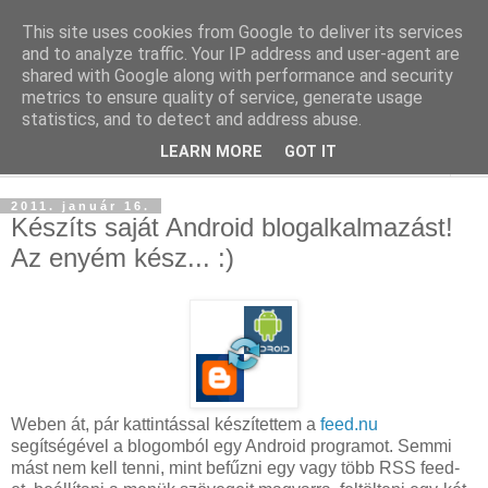
This site uses cookies from Google to deliver its services
blog.sancho.hu
and to analyze traffic. Your IP address and user-agent are
shared with Google along with performance and security
metrics to ensure quality of service, generate usage
Egy techember blogja a mindennapok kütyüiről...
statistics, and to detect and address abuse.
LEARN MORE
GOT IT
▼
2011. január 16.
Készíts saját Android blogalkalmazást!
Az enyém kész... :)
Weben át, pár kattintással készítettem a
feed.nu
segítségével a blogomból egy Android programot. Semmi
mást nem kell tenni, mint befűzni egy vagy több RSS feed-