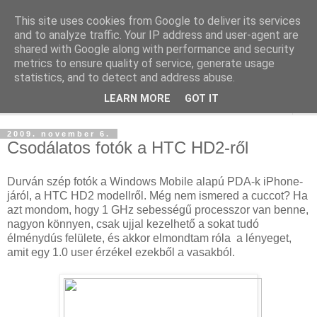
This site uses cookies from Google to deliver its services
blog.sancho.hu
and to analyze traffic. Your IP address and user-agent are
shared with Google along with performance and security
metrics to ensure quality of service, generate usage
Egy techember blogja a mindennapok kütyüiről...
statistics, and to detect and address abuse.
LEARN MORE
GOT IT
▼
2009. november 6.
Csodálatos fotók a HTC HD2-ről
Durván szép fotók a Windows Mobile alapú PDA-k iPhone-
járól, a HTC HD2 modellről. Még nem ismered a cuccot? Ha
azt mondom, hogy 1 GHz sebességű processzor van benne,
nagyon könnyen, csak ujjal kezelhető a sokat tudó
élménydús felülete, és akkor elmondtam róla a lényeget,
amit egy 1.0 user érzékel ezekből a vasakból.