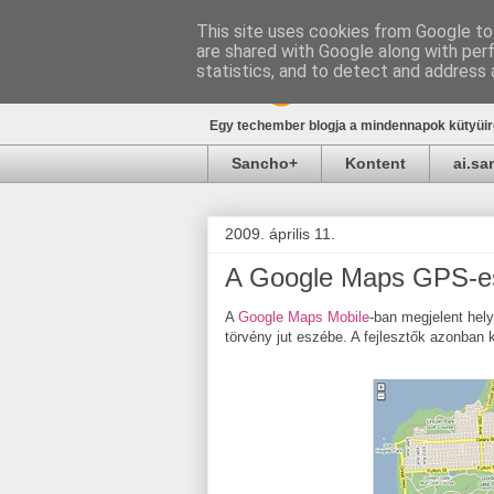
This site uses cookies from Google to 
are shared with Google along with per
blog.sancho.h
statistics, and to detect and address 
Egy techember blogja a mindennapok kütyüirő
Sancho+
Kontent
ai.s
2009. április 11.
A Google Maps GPS-es 
A
Google Maps Mobile
-ban megjelent hel
törvény jut eszébe. A fejlesztők azonban 