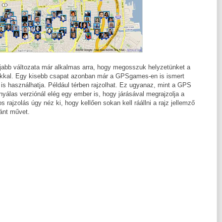
újabb változata már alkalmas arra, hogy megosszuk helyzetünket a
nkkal. Egy kisebb csapat azonban már a GPSgames-en is ismert
is használhatja. Például térben rajzolhat. Ez ugyanaz, mint a GPS
nyálas verziónál elég egy ember is, hogy járásával megrajzolja a
rajzolás úgy néz ki, hogy kellően sokan kell ráállni a rajz jellemző
vánt művet.