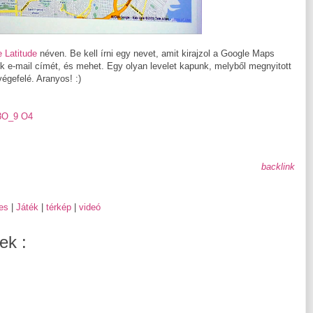
 Latitude
néven. Be kell írni egy nevet, amit kirajzol a Google Maps
k e-mail címét, és mehet. Egy olyan levelet kapunk, melyből megnyitott
végefelé. Aranyos! :)
3O_9 O4
backlink
es
|
Játék
|
térkép
|
videó
ek :