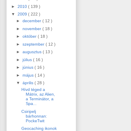
►
2010
( 139 )
▼
2009
( 222 )
►
december
( 12 )
►
november
( 18 )
►
október
( 18 )
►
szeptember
( 12 )
►
augusztus
( 13 )
►
július
( 16 )
►
június
( 16 )
►
május
( 14 )
▼
április
( 28 )
Hívd téged a
Mátrix, az Alien,
a Terminátor, a
Spa...
Csiripelj
bárhonnan:
PockeTwit
Geocaching ikonok