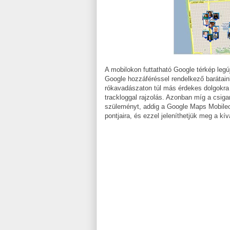
A mobilokon futtatható Google térkép leg
Google hozzáféréssel rendelkező barátai
rókavadászaton túl más érdekes dolgokra 
trackloggal rajzolás. Azonban míg a csiga
szüleményt, addig a Google Maps Mobileos 
pontjaira, és ezzel jeleníthetjük meg a kí