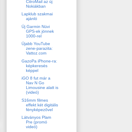
CitroMail az új
Nokiákban
Lapklub szakmai
ajánló
Új Garmin Nüvi
GPS-ek jönnek
1000-rel
Újabb YouTube
zene-parazita:
Vattoz.com
GazoPa iPhone-ra:
képkeresés
képpel
iGO 8 fut már a
Nav N Go
Limousine alatt is
(videó)
S16mm filmes
effekt két digitális
fényképezővel
Látványos Plam
Pre (promó
videó)