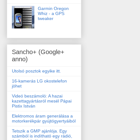
Garmin Oregon
Whiz - a GPS
tweaker
Sancho+ (Google+
anno)
Utolsó posztok egyike itt.
16-kamerás LG okostelefon
jöhet
Videó beszámoló: A hazai
kazettagyártásról mesél Pápai
Pistix István
Elektromos áram generálása a
motorkerékpár gyújtógyertyáiból
Tetszik a GMP ajánlója. Egy
számból is indítható egy rádió,