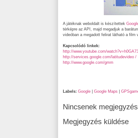
A játéknak weboldalt is készítettek
Google
térképre az API, majd megadjuk a barátun
videóban a megadott felirat látható a film 
Kapcsolódó linkek:
http://www.youtube.com/watch?v=h0GA7
http://services.google.com/latitudevideo /
http://www.google.com/gmm
Labels:
Google
|
Google Maps
|
GPSgam
Nincsenek megjegyzés
Megjegyzés küldése