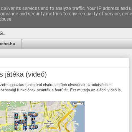
deliver its services and to analyze traffic. Your IP address and 
formance and security metrics to ensure quality of service, gen
u
abuse.
l...
ancho.hu
játéka (videó)
yzetmegosztás funkcióról elsőre legtöbb olvasónak az adatvédelmi
közösségi funkciónak szánták a featúrát. Ezt mutatja az alábbi videó is.