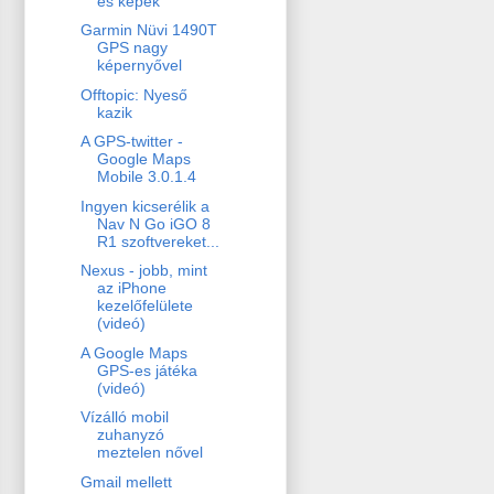
és képek
Garmin Nüvi 1490T
GPS nagy
képernyővel
Offtopic: Nyeső
kazik
A GPS-twitter -
Google Maps
Mobile 3.0.1.4
Ingyen kicserélik a
Nav N Go iGO 8
R1 szoftvereket...
Nexus - jobb, mint
az iPhone
kezelőfelülete
(videó)
A Google Maps
GPS-es játéka
(videó)
Vízálló mobil
zuhanyzó
meztelen nővel
Gmail mellett