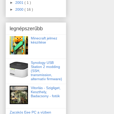
►
2001
( 1 )
►
2000
( 16 )
legnépszerűbb
Minecraft jelmez
készítése
Synology USB
Station 2 modding
(SSH,
transmission,
alternatív firmware)
Vitorlás - Szigliget,
Keszthely,
Badacsony - fotók
Zacskós Eee PC a vízben