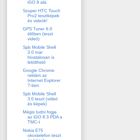
iGO 8 alá
Szuper HTC Touch
Pro2 tesztképek
és videók!
GPS Tuner 6.0
élőben (teszt
videó)
Spb Mobile Shell
3.0 már
hivatalosan is
letölthető
Google Chrome
reklám az
Internet Explorer
7-ben
Spb Mobile Shell
3.0 teszt (videó
és képek)
Mégis tudni fogja
az iGO 8.3 PDA a
TMC-t
Nokia E75
okostelefon teszt