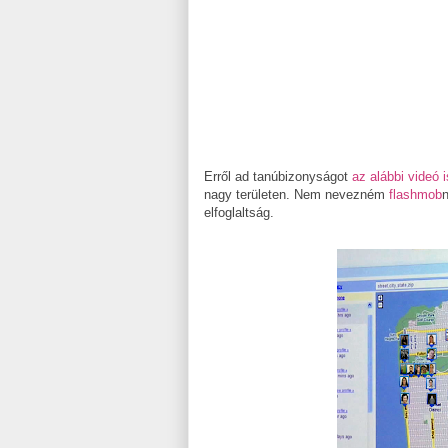
Erről ad tanúbizonyságot
az alábbi videó i
nagy területen. Nem nevezném
flashmob
n
elfoglaltság.