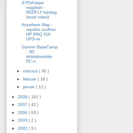
A PDA képe
nagyban -
REDFLY házilag
(teszt videó)
Anywhere Map -
repülős szoftver
HP iPAQ 316
GPS-re
Garmin BaseCamp
- 3D
térképkezelés
PC-n
►
március
( 45 )
►
február
( 18 )
►
január
( 12 )
►
2008
( 161 )
►
2007
( 42 )
►
2006
( 69 )
►
2003
( 2 )
►
2002
( 9 )