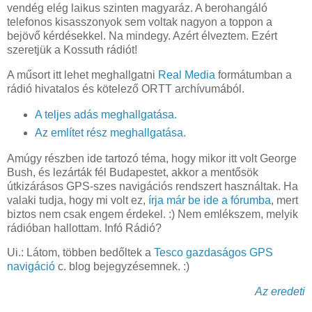
vendég elég laikus szinten magyaráz. A berohangáló
telefonos kisasszonyok sem voltak nagyon a toppon a
bejövő kérdésekkel. Na mindegy. Azért élveztem. Ezért
szeretjük a Kossuth rádiót!
A műsort itt lehet meghallgatni
Real Media
formátumban a
rádió hivatalos és kötelező ORTT archívumából.
A teljes adás meghallgatása.
Az említet rész meghallgatása.
Amúgy részben ide tartozó téma, hogy mikor itt volt George
Bush, és lezárták fél Budapestet, akkor a mentősök
útkizárásos GPS-szes navigációs rendszert használtak. Ha
valaki tudja, hogy mi volt ez,
írja már be ide a fórumba
, mert
biztos nem csak engem érdekel. :) Nem emlékszem, melyik
rádióban hallottam. Infó Rádió?
Ui.: Látom, többen bedőltek a
Tesco gazdaságos GPS
navigáció
c. blog bejegyzésemnek. :)
Az eredeti