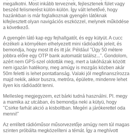
megalkotni. Most inkább terveznek, fejlesztenek fület vagy
beszéd felismerést külön-külön. Így vált lehetővé, hogy
hazánkban is már foglalkoznak gyengén látóknak
kifejlesztett olyan navigációs eszközzel, melynek működése
a következő.
A gyengén látó kap egy fejhallgatót, és egy kütyüt. A cucc
érzékeli a környéken elhelyezett mini rádióadók jeleit, és
bemondja, hogy most itt és itt jár. Például "Úgy 50 métere
jobbra előre egy OTP bank automatát találsz...". Gondolom,
azért nem GPS-szel oldották meg, mert a lakóházak között
nem igazán hatékony, meg amúgy is mozgás közben akár
50m feletti is lehet pontatlanság. Valaki jól megfinanszírozza
majd nekik, akkor buszra, metróra, épületre, mindenre lehet
ilyen kis rádióadót tenni.
Mellesleg megjegyzem, ezt bárki tudná használni. Pl. megy
a mamika az utcában, és bemondja neki a kütyü, hogy
"Csirke farhát akció a kisboltban. Megéri a járókerettel oda
menni!"
Az említett rádióműsor műsorvezetője amúgy nem túl magas
szinten próbálta megközelíteni a témát. Így a meghívott