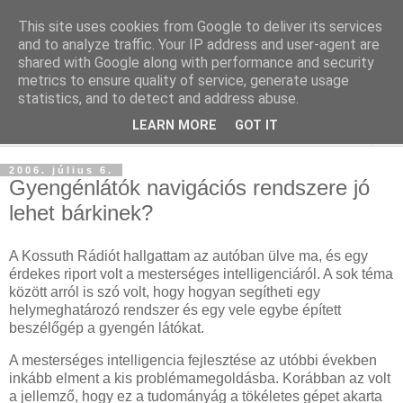
This site uses cookies from Google to deliver its services
blog.sancho.hu
and to analyze traffic. Your IP address and user-agent are
shared with Google along with performance and security
metrics to ensure quality of service, generate usage
Egy techember blogja a mindennapok kütyüiről...
statistics, and to detect and address abuse.
LEARN MORE
GOT IT
▼
2006. július 6.
Gyengénlátók navigációs rendszere jó
lehet bárkinek?
A Kossuth Rádiót hallgattam az autóban ülve ma, és egy
érdekes riport volt a mesterséges intelligenciáról. A sok téma
között arról is szó volt, hogy hogyan segítheti egy
helymeghatározó rendszer és egy vele egybe épített
beszélőgép a gyengén látókat.
A mesterséges intelligencia fejlesztése az utóbbi években
inkább elment a kis problémamegoldásba. Korábban az volt
a jellemző, hogy ez a tudományág a tökéletes gépet akarta