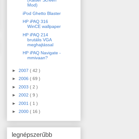
(Kaiser Screen
Mod)
iPod Ghetto Blaster
HP iPAQ 316
WinCE wallpaper
HP iPAQ 214
brutális VGA
meghajtással
HP iPAQ Navigate -
mmivaan?
►
2007
( 42 )
►
2006
( 69 )
►
2003
( 2 )
►
2002
( 9 )
►
2001
( 1 )
►
2000
( 16 )
legnépszerűbb