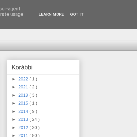
user-agent
erate usage
LEARN MORE
GOT IT
Korábbi
►
2022
( 1 )
►
2021
( 2 )
►
2019
( 3 )
►
2015
( 1 )
►
2014
( 9 )
►
2013
( 24 )
►
2012
( 30 )
►
2011
( 80 )