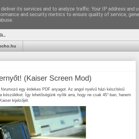
deliver its services and to analyze traffic. Your IP address and 
formance and security metrics to ensure quality of service, gen
u
abuse.
l...
ancho.hu
pernyőt! (Kaiser Screen Mod)
fórumozó egy érdekes PDF anyagot. Az angol nyelvű házi készítésű
a készüléket. Így lehetőségünk nyílik arra, hogy ne csak 45°-ban, hanem
aiser kijelzőjét.