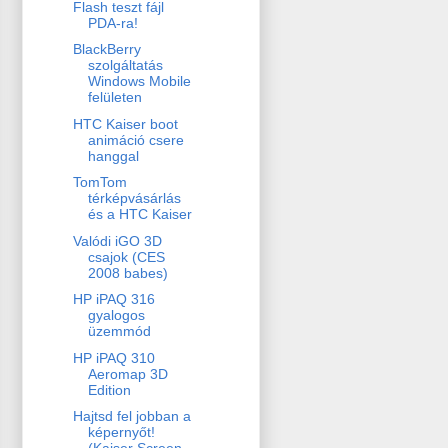
Flash teszt fájl
PDA-ra!
BlackBerry
szolgáltatás
Windows Mobile
felületen
HTC Kaiser boot
animáció csere
hanggal
TomTom
térképvásárlás
és a HTC Kaiser
Valódi iGO 3D
csajok (CES
2008 babes)
HP iPAQ 316
gyalogos
üzemmód
HP iPAQ 310
Aeromap 3D
Edition
Hajtsd fel jobban a
képernyőt!