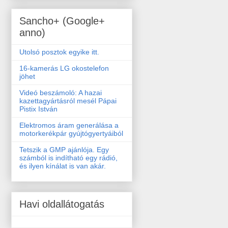
Sancho+ (Google+
anno)
Utolsó posztok egyike itt.
16-kamerás LG okostelefon
jöhet
Videó beszámoló: A hazai
kazettagyártásról mesél Pápai
Pistix István
Elektromos áram generálása a
motorkerékpár gyújtógyertyáiból
Tetszik a GMP ajánlója. Egy
számból is indítható egy rádió,
és ilyen kínálat is van akár.
Havi oldallátogatás