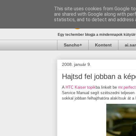
This site uses cookies from Google to 
are shared with Google along with per
blog.sancho.h
statistics, and to detect and address 
Egy techember blogja a mindennapok kütyüirő
Sancho+
Kontent
ai.s
2008. január 9.
Hajtsd fel jobban a ké
A
HTC Kaiser topik
ba linkelt be
mr.perfect
Service Manual segít szétszedni teljesen 
sokkal jobban felhajthatóra alakítsuk át a K