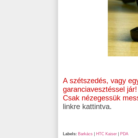
A szétszedés, vagy egye
garanciavesztéssel jár
Csak nézegessük messzi
linkre kattintva.
Labels:
Barkács
|
HTC Kaiser
|
PDA