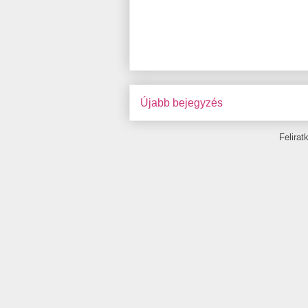
Újabb bejegyzés
Felira