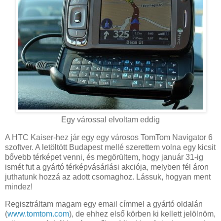
Egy várossal elvoltam eddig
A HTC Kaiser-hez jár egy egy városos TomTom Navigator 6
szoftver. A letöltött Budapest mellé szerettem volna egy kicsit
bővebb térképet venni, és megörültem, hogy január 31-ig
ismét fut a gyártó térképvásárlási akciója, melyben fél áron
juthatunk hozzá az adott csomaghoz. Lássuk, hogyan ment
mindez!
Regisztráltam magam egy email címmel a gyártó oldalán
(
www.tomtom.com
), de ehhez első körben ki kellett jelölnöm,