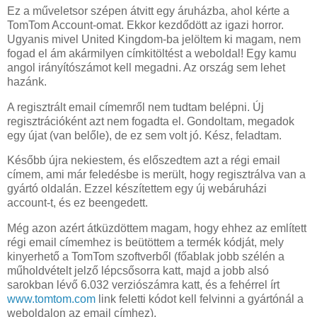
Ez a műveletsor szépen átvitt egy áruházba, ahol kérte a
TomTom Account-omat. Ekkor kezdődött az igazi horror.
Ugyanis mivel United Kingdom-ba jelöltem ki magam, nem
fogad el ám akármilyen címkitöltést a weboldal! Egy kamu
angol irányítószámot kell megadni. Az ország sem lehet
hazánk.
A regisztrált email címemről nem tudtam belépni. Új
regisztrációként azt nem fogadta el. Gondoltam, megadok
egy újat (van belőle), de ez sem volt jó. Kész, feladtam.
Később újra nekiestem, és előszedtem azt a régi email
címem, ami már feledésbe is merült, hogy regisztrálva van a
gyártó oldalán. Ezzel készítettem egy új webáruházi
account-t, és ez beengedett.
Még azon azért átküzdöttem magam, hogy ehhez az említett
régi email címemhez is beütöttem a termék kódját, mely
kinyerhető a TomTom szoftverből (főablak jobb szélén a
műholdvételt jelző lépcsősorra katt, majd a jobb alsó
sarokban lévő 6.032 verziószámra katt, és a fehérrel írt
www.tomtom.com
link feletti kódot kell felvinni a gyártónál a
weboldalon az email címhez).