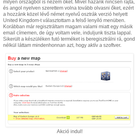
milyen országból is nézem őket. Mivel hazánk nincsen rajta,
és angol nyelven szerettem volna tovább olvasni őket, ezért
a hozzánk közel lévő német nyelvű osztrák verzió helyett
United Kingdom-t választottam a felső lenyíló menüben.
Korábban már regisztráltam magam valami miatt egy másik
email címemen, de úgy voltam vele, induljunk tiszta lappal.
Sikerült a készüléken futó terméket is beregisztrálni rá, gond
nélkül láttam mindenhonnan azt, hogy aktív a szoftver.
Akció indul!