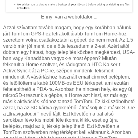
Ennyi van a weboldalon...
Azzal szívattam tovább magam, hogy egy korábban nálunk
járt TomTom GPS-hez felrakott újabb TomTom Home-hoz
szerettem volna csatlakoztatni a gépet, de nem ment. Az 1.5
verzió már jól ment, de előtte leszedtem a 2-est. Azért attól
dobtam egy hátast, hogy telepítés közben megkérdezi, USA-
ban vagy Kanadában vagyok-e most éppen? Miután
felkerült a Home szoftver, és rádugtam a HTC Kaiser-t
ActiveSync-t át a PC-re, szépen mindenki felismert
mindenkit. A vásárláshoz használt email címmel beléptem,
és letöltöttem a kábé 100MB-os EEU térképet, ami ezután
feltelepíthető a PDA-ra. Azonban ha nincsen hely, és egy új
microSD-t teszünk a gépbe, a Home azt hiszi, ez már egy
másik aktivációs kódhoz tartozó TomTom. Ez kiküszöbölhető
azzal, ha az SD kártya gyökeréből átmásoljuk a másik SD-re
a „ttnavigator.bif" nevű fájlt. Ezt követően a bal alsó
sarokban lévő kis mobil féle ikonra klikk, esetleg újra
belépés, majd az új térkép telepíthető. Ezt követően a
TomTom szoftverben még térképet kell váltanunk. Azonban