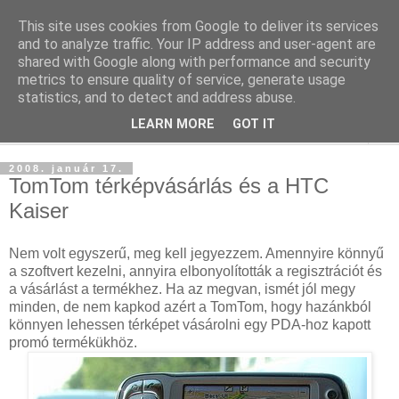
This site uses cookies from Google to deliver its services
blog.sancho.hu
and to analyze traffic. Your IP address and user-agent are
shared with Google along with performance and security
metrics to ensure quality of service, generate usage
Egy techember blogja a mindennapok kütyüiről...
statistics, and to detect and address abuse.
LEARN MORE
GOT IT
▼
2008. január 17.
TomTom térképvásárlás és a HTC
Kaiser
Nem volt egyszerű, meg kell jegyezzem. Amennyire könnyű
a szoftvert kezelni, annyira elbonyolították a regisztrációt és
a vásárlást a termékhez. Ha az megvan, ismét jól megy
minden, de nem kapkod azért a TomTom, hogy hazánkból
könnyen lehessen térképet vásárolni egy PDA-hoz kapott
promó termékükhöz.