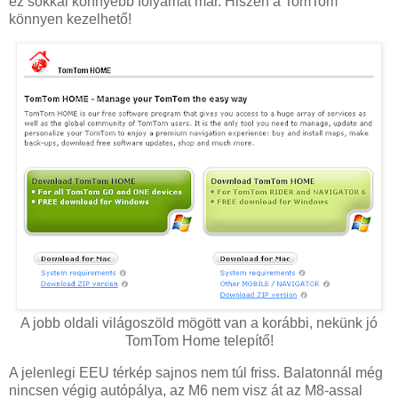
ez sokkal könnyebb folyamat már. Hiszen a TomTom
könnyen kezelhető!
A jobb oldali világoszöld mögött van a korábbi, nekünk jó
TomTom Home telepítő!
A jelenlegi EEU térkép sajnos nem túl friss. Balatonnál még
nincsen végig autópálya, az M6 nem visz át az M8-assal