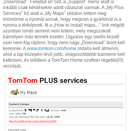
„Download". Felejtsd el! Sőt, a „Support" menü alatt is
inkább csak kérdésekre adott válaszok vannak. A „My Plus
Services" fül alatt a „My Maps" oldalon leltem meg
örömömre a nyomát annak, hogy megvan a gyártónál is a
nyoma a térképnek. Itt a „How to install maps..." link mögött
azonban ismét semmit nem leltem, mely megszokott
bármilyen más termék esetén. Ugyanis egy sietős kezdő
user nem fog rájönni, hogy nem nagy „Download" ikont kell
keresnie. A
www.tomtom.com/home
oldalra kell átmenni,
ahol a lap közepén lévő jobb, világoszöldebb bannerre kell
kattintani, és letölteni a TomTom Home szoftver régebbi(!!!)
verzióját.