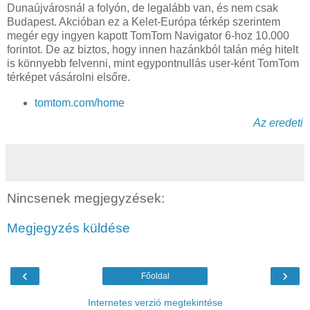
Dunaújvárosnál a folyón, de legalább van, és nem csak
Budapest. Akcióban ez a Kelet-Európa térkép szerintem
megér egy ingyen kapott TomTom Navigator 6-hoz 10.000
forintot. De az biztos, hogy innen hazánkból talán még hitelt
is könnyebb felvenni, mint egypontnullás user-ként TomTom
térképet vásárolni elsőre.
tomtom.com/home
Az eredeti
Nincsenek megjegyzések:
Megjegyzés küldése
‹
›
Főoldal
Internetes verzió megtekintése