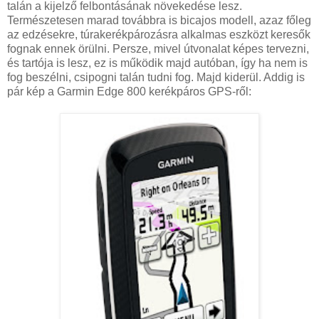
talán a kijelző felbontásának növekedése lesz.
Természetesen marad továbbra is bicajos modell, azaz főleg
az edzésekre, túrakerékpározásra alkalmas eszközt keresők
fognak ennek örülni. Persze, mivel útvonalat képes tervezni,
és tartója is lesz, ez is működik majd autóban, így ha nem is
fog beszélni, csipogni talán tudni fog. Majd kiderül. Addig is
pár kép a Garmin Edge 800 kerékpáros GPS-ről: