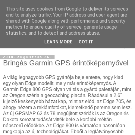
This site uses cookies from Google to deliver its services
blog.sancho.hu
and to analyze traffic. Your IP address and user-agent are
shared with Google along with performance and security
metrics to ensure quality of service, generate usage
Egy techember blogja a mindennapok kütyüiről...
statistics, and to detect and address abuse.
LEARN MORE
GOT IT
▼
2010. augusztus 26.
Bringás Garmin GPS érintőképernyővel
A világ legnagyobb GPS gyártója bejelentette, hogy kiad
egy olyan Edge modellt, mely már érintőképernyős. A
Garmin Edge 800 GPS olyan váltás a gyártó palettáján, mint
az Oregon széria a geocaching piacán. Ráadásul a 2,6"
kijelző keskenyebb házat kap, mint az előd, az Edge 705, és
ahogy nézem a reklámfotókat, kiemelkedő pereme sem lesz.
Az új GPSMAP 62 és 78 megújított szériák is az Oregon és
Dakota sorozat tudását vitték bele a korábbi méltán
népszerű elődökbe. Az Edge 800 is várhatóan hasonlóan
megkapja az új technológiákat. Ebből a leglátványosabb