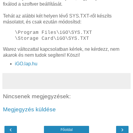
fixálod a szoftver beállítását.
Tehát az alábbi két helyen lévő SYS.TXT-ről készíts
másolatot, és csak ezután módosítsd:
\Program Files\iGO\SYS.TXT
\Storage Card\iGO\SYS.TXT
Warez változattal kapcsolatban kérlek, ne kérdezz, nem
akarok és nem tudok segíteni! Köszi!
iGO.lap.hu
Nincsenek megjegyzések:
Megjegyzés küldése
‹
›
Főoldal