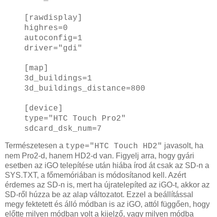
[rawdisplay]
highres=0
autoconfig=1
driver="gdi"
[map]
3d_buildings=1
3d_buildings_distance=800
[device]
type="HTC Touch Pro2"
sdcard_dsk_num=7
Természetesen a
javasolt, ha
type="HTC Touch HD2"
nem Pro2-d, hanem HD2-d van. Figyelj arra, hogy gyári
esetben az iGO telepítése után hiába írod át csak az SD-n a
SYS.TXT, a főmemóriában is módosítanod kell. Azért
érdemes az SD-n is, mert ha újratelepíted az iGO-t, akkor az
SD-ről húzza be az alap változatot. Ezzel a beállítással
megy fektetett és álló módban is az iGO, attól függően, hogy
előtte milyen módban volt a kijelző, vagy milyen módba