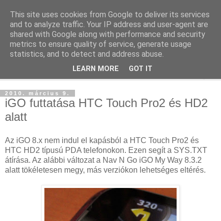
This site uses cookies from Google to deliver its services
blog.sancho.hu
and to analyze traffic. Your IP address and user-agent are
shared with Google along with performance and security
metrics to ensure quality of service, generate usage
Egy techember blogja a mindennapok kütyüiről...
statistics, and to detect and address abuse.
LEARN MORE
GOT IT
▼
2010. március 9.
iGO futtatása HTC Touch Pro2 és HD2
alatt
Az iGO 8.x nem indul el kapásból a HTC Touch Pro2 és
HTC HD2 típusú PDA telefonokon. Ezen segít a SYS.TXT
átírása. Az alábbi változat a Nav N Go iGO My Way 8.3.2
alatt tökéletesen megy, más verziókon lehetséges eltérés.