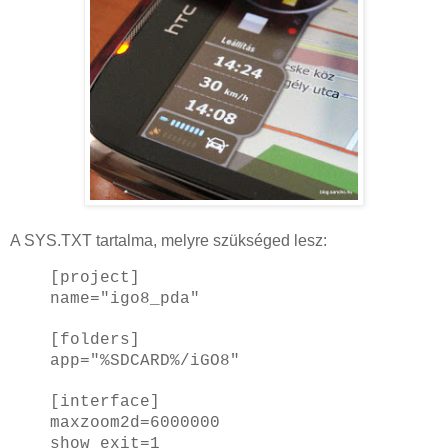
A SYS.TXT tartalma, melyre szükséged lesz:
[project]
name="igo8_pda"
[folders]
app="%SDCARD%/iGO8"
[interface]
maxzoom2d=6000000
show_exit=1