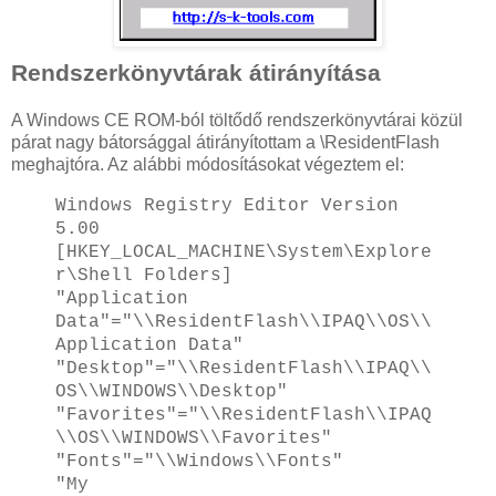
Rendszerkönyvtárak átirányítása
A Windows CE ROM-ból töltődő rendszerkönyvtárai közül
párat nagy bátorsággal átirányítottam a \ResidentFlash
meghajtóra. Az alábbi módosításokat végeztem el:
Windows Registry Editor Version
5.00
[HKEY_LOCAL_MACHINE\System\Explore
r\Shell Folders]
"Application
Data"="\\ResidentFlash\\IPAQ\\OS\\
Application Data"
"Desktop"="\\ResidentFlash\\IPAQ\\
OS\\WINDOWS\\Desktop"
"Favorites"="\\ResidentFlash\\IPAQ
\\OS\\WINDOWS\\Favorites"
"Fonts"="\\Windows\\Fonts"
"My