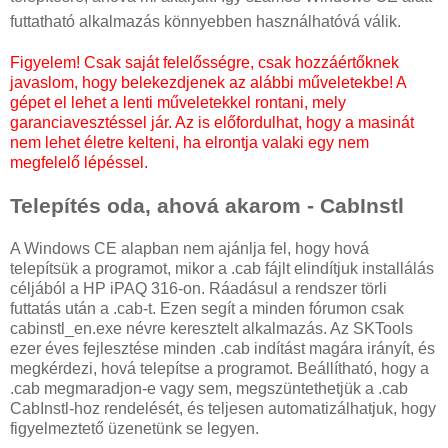
futtatható alkalmazás könnyebben használhatóvá válik.
Figyelem! Csak saját felelősségre, csak hozzáértőknek
javaslom, hogy belekezdjenek az alábbi műveletekbe! A
gépet el lehet a lenti műveletekkel rontani, mely
garanciavesztéssel jár. Az is előfordulhat, hogy a masinát
nem lehet életre kelteni, ha elrontja valaki egy nem
megfelelő lépéssel.
Telepítés oda, ahová akarom - CabInstl
A Windows CE alapban nem ajánlja fel, hogy hová
telepítsük a programot, mikor a .cab fájlt elindítjuk installálás
céljából a HP iPAQ 316-on. Ráadásul a rendszer törli
futtatás után a .cab-t. Ezen segít a minden fórumon csak
cabinstl_en.exe névre keresztelt alkalmazás. Az SKTools
ezer éves fejlesztése minden .cab indítást magára irányít, és
megkérdezi, hová telepítse a programot. Beállítható, hogy a
.cab megmaradjon-e vagy sem, megszüntethetjük a .cab
CabInstl-hoz rendelését, és teljesen automatizálhatjuk, hogy
figyelmeztető üzenetünk se legyen.