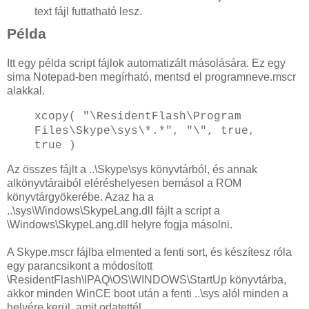
text fájl futtatható lesz.
Példa
Itt egy példa script fájlok automatizált másolására. Ez egy
sima Notepad-ben megírható, mentsd el programneve.mscr
alakk
al.
xcopy( "\ResidentFlash\Program
Files\Skype\sys\*.*", "\", true,
true )
Az összes fájlt a ..\Skype\
sys könyvtárból, és annak
alkönyvtáraiból eléréshelyesen bemásol a ROM
könyvtárgyökerébe. Azaz ha a
..\sys\Windows\SkypeLang.dll fájlt a script a
\Windows\SkypeLang.dll helyre fogja másolni.
A Skype.mscr fájlba elmented a fenti sort, és készítesz róla
egy parancsikont a módosított
\ResidentFlash\IPAQ\OS\WINDOWS\StartUp könyvtárba,
akkor minden WinCE boot után a fenti ..\sys alól minden a
helyére kerül, amit odatettél.