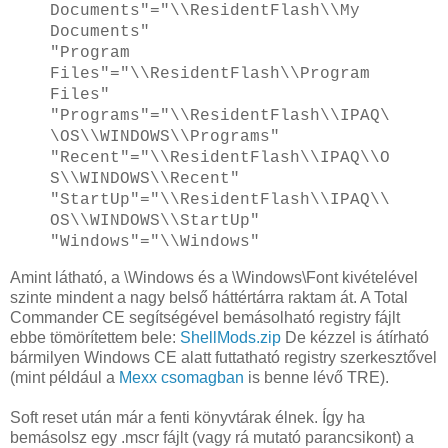
Documents"="\\ResidentFlash\\My
Documents"
"Program
Files"="\\ResidentFlash\\Program
Files"
"Programs"="\\ResidentFlash\\IPAQ\
\OS\\WINDOWS\\Programs"
"Recent"="\\ResidentFlash\\IPAQ\\O
S\\WINDOWS\\Recent"
"StartUp"="\\ResidentFlash\\IPAQ\\
OS\\WINDOWS\\StartUp"
"Windows"="\\Windows"
Amint látható, a \Windows és a \Windows\Font kivételével
szinte mindent a nagy belső háttértárra raktam át. A Total
Commander CE segítségével bemásolható registry fájlt
ebbe tömörítettem bele:
ShellMods.zip
De kézzel is átírható
bármilyen Windows CE alatt futtatható registry szerkesztővel
(mint például a
Mexx csomagban
is benne lévő TRE).
Soft reset után már a fenti könyvtárak élnek. Így ha
bemásolsz egy .mscr fájlt (vagy rá mutató parancsikont) a