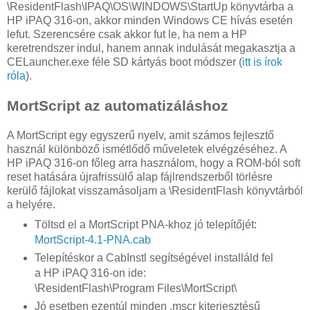
\ResidentFlash\IPAQ\OS\WINDOWS\StartUp könyvtárba a
HP iPAQ 316-on, akkor minden Windows CE hívás esetén
lefut. Szerencsére csak akkor fut le, ha nem a HP
keretrendszer indul, hanem annak indulását megakasztja a
CELauncher.exe féle SD kártyás boot módszer (
itt is írok
róla
).
MortScript az automatizáláshoz
A MortScript egy egyszerű nyelv, amit számos fejlesztő
használ különböző ismétlődő műveletek elvégzéséhez. A
HP iPAQ 316-on főleg arra használom, hogy a ROM-ból soft
reset hatására újrafrissülő alap fájlrendszerből törlésre
kerülő fájlokat visszamásoljam a \ResidentFlash könyvtárból
a helyére.
Töltsd el a MortScript PNA-khoz jó telepítőjét:
MortScript-4.1-PNA.cab
Telepítéskor a CabInstl segítségével installáld fel
a HP iPAQ 316-on ide:
\ResidentFlash\Program Files\MortScript\
Jó esetben ezentúl minden .mscr kiterjesztésű