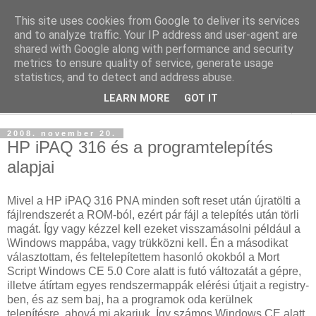
This site uses cookies from Google to deliver its services
blog.sancho.hu
and to analyze traffic. Your IP address and user-agent are
shared with Google along with performance and security
metrics to ensure quality of service, generate usage
Egy techember blogja a mindennapok kütyüiről...
statistics, and to detect and address abuse.
LEARN MORE
GOT IT
▼
2008. november 20.
HP iPAQ 316 és a programtelepítés
alapjai
Mivel a HP iPAQ 316 PNA minden soft reset után újratölti a
fájlrendszerét a ROM-ból, ezért pár fájl a telepítés után törli
magát. Így vagy kézzel kell ezeket visszamásolni például a
\Windows mappába, vagy trükközni kell. Én a másodikat
választottam, és feltelepítettem hasonló okokból a Mort
Script Windows CE 5.0 Core alatt is futó változatát a gépre,
illetve átírtam egyes rendszermappák elérési útjait a registry-
ben, és az sem baj, ha a programok oda kerülnek
telepítésre, ahová mi akarjuk. Így számos Windows CE alatt