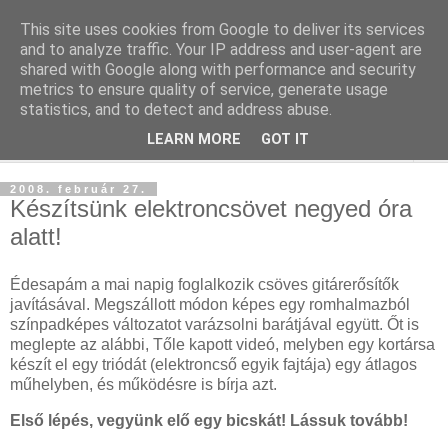
This site uses cookies from Google to deliver its services
blog.sancho.hu
and to analyze traffic. Your IP address and user-agent are
shared with Google along with performance and security
metrics to ensure quality of service, generate usage
Egy techember blogja a mindennapok kütyüiről...
statistics, and to detect and address abuse.
LEARN MORE
GOT IT
▼
2008. február 27.
Készítsünk elektroncsövet negyed óra
alatt!
Édesapám a mai napig foglalkozik csöves gitárerősítők
javításával. Megszállott módon képes egy romhalmazból
színpadképes változatot varázsolni barátjával együtt. Őt is
meglepte az alábbi, Tőle kapott videó, melyben egy kortársa
készít el egy triódát (elektroncső egyik fajtája) egy átlagos
műhelyben, és működésre is bírja azt.
Első lépés, vegyünk elő egy bicskát! Lássuk tovább!