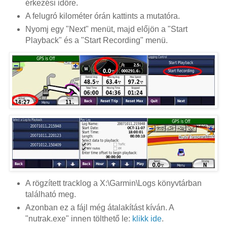
érkezési időre.
A felugró kilométer órán kattints a mutatóra.
Nyomj egy "Next" menüt, majd előjön a "Start
Playback" és a "Start Recording" menü.
A rögzített tracklog a X:\Garmin\Logs könyvtárban
található meg.
Azonban ez a fájl még átalakítást kíván. A
"nutrak.exe" innen tölthető le:
klikk ide
.