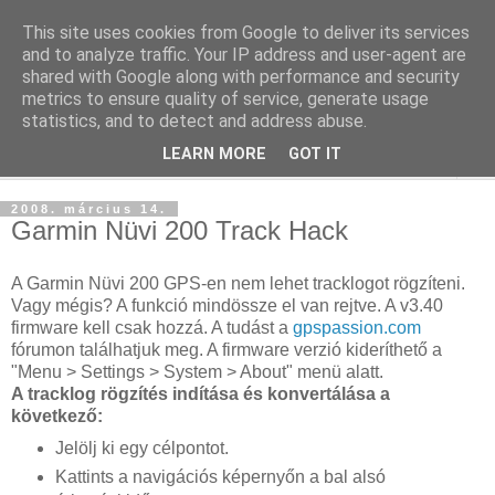
This site uses cookies from Google to deliver its services
blog.sancho.hu
and to analyze traffic. Your IP address and user-agent are
shared with Google along with performance and security
metrics to ensure quality of service, generate usage
Egy techember blogja a mindennapok kütyüiről...
statistics, and to detect and address abuse.
LEARN MORE
GOT IT
▼
2008. március 14.
Garmin Nüvi 200 Track Hack
A Garmin Nüvi 200 GPS-en nem lehet tracklogot rögzíteni.
Vagy mégis? A funkció mindössze el van rejtve. A v3.40
firmware kell csak hozzá. A tudást a
gpspassion.com
fórumon találhatjuk meg. A firmware verzió kideríthető a
"Menu > Settings > System > About" menü alatt.
A tracklog rögzítés indítása és konvertálása a
következő:
Jelölj ki egy célpontot.
Kattints a navigációs képernyőn a bal alsó