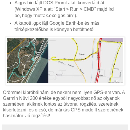
A gps.bin fájlt DOS Promt alatt konvertáld át
(Windows XP alatt "Start > Run > CMD" majd írd
be, hogy "nutrak.exe gps.bin").
A kapott .gpx fájl Google Earth-be és más
térképkezelőkbe is könnyen betölthető.
Örömmel kipróbálnám, de nekem nem ilyen GPS-em van. A
Garmin Nüvi 200 értéke egyből nagyobbat nő az olyanok
szemében, akiknek fontos az útvonal rögzítés, szeretnek
kísérletezni, és olcsó, de márkás GPS modellt szeretnének
használni. Jó rögzítést!