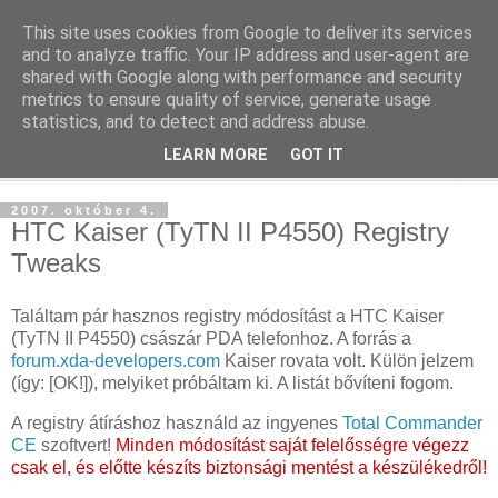
This site uses cookies from Google to deliver its services
blog.sancho.hu
and to analyze traffic. Your IP address and user-agent are
shared with Google along with performance and security
metrics to ensure quality of service, generate usage
Egy techember blogja a mindennapok kütyüiről...
statistics, and to detect and address abuse.
LEARN MORE
GOT IT
▼
2007. október 4.
HTC Kaiser (TyTN II P4550) Registry
Tweaks
Találtam pár hasznos registry módosítást a HTC Kaiser
(TyTN II P4550) császár PDA telefonhoz. A forrás a
forum.xda-developers.com
Kaiser rovata volt. Külön jelzem
(így: [OK!]), melyiket próbáltam ki. A listát bővíteni fogom.
A registry átíráshoz használd az ingyenes
Total Commander
CE
szoftvert!
Minden módosítást saját felelősségre végezz
csak el, és előtte készíts biztonsági mentést a készülékedről!