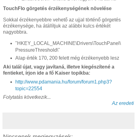
TouchFlo görgetés érzékenységének növelése
Sokkal érzékenyebbre vehető az ujjal történő görgetés
érzékenysége, ha átállítjuk az alábbi kulcs értékét
nagyobbra.
"HKEY_LOCAL_MACHINE\Drivers\TouchPanel\
PressureThreshold\"
Alap érték 170, 200 felett még érzékenyebb lesz
Aki talál újat, vagy javítaná, illetve kiegészítené a
fentieket, írjon ide a fő Kaiser topikba:
http://www.pdamania.hu/forum/forum1.php3?
topic=22554
Folytatás következik...
Az eredeti
Nincsenek megjegyzések: