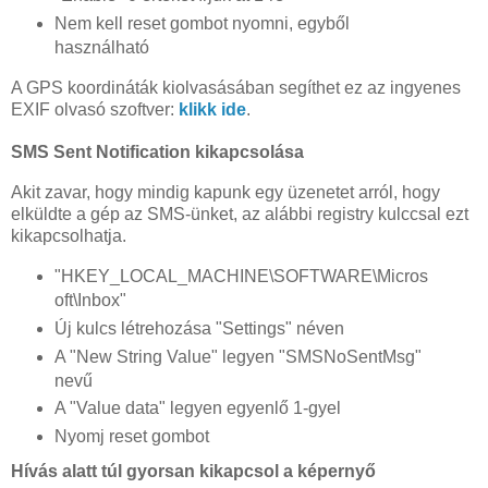
Nem kell reset gombot nyomni, egyből
használható
A GPS koordináták kiolvasásában segíthet ez az ingyenes
EXIF olvasó szoftver:
klikk ide
.
SMS Sent Notification kikapcsolása
Akit zavar, hogy mindig kapunk egy üzenetet arról, hogy
elküldte a gép az SMS-ünket, az alábbi registry kulccsal ezt
kikapcsolhatja.
"HKEY_LOCAL_MACHINE\SOFTWARE\Micros
oft\Inbox"
Új kulcs létrehozása "Settings" néven
A "New String Value" legyen "SMSNoSentMsg"
nevű
A "Value data" legyen egyenlő 1-gyel
Nyomj reset gombot
Hívás alatt túl gyorsan kikapcsol a képernyő