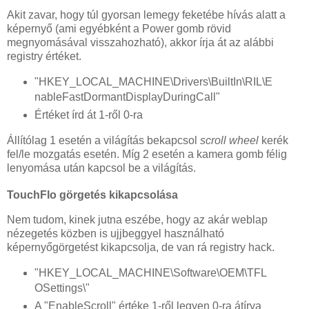
Akit zavar, hogy túl gyorsan lemegy feketébe hívás alatt a
képernyő (ami egyébként a Power gomb rövid
megnyomásával visszahozható), akkor írja át az alábbi
registry értéket.
"HKEY_LOCAL_MACHINE\Drivers\BuiltIn\RIL\E
nableFastDormantDisplayDuringCall"
Értéket írd át 1-ről 0-ra
Állítólag 1 esetén a világítás bekapcsol
scroll wheel
kerék
fel/le mozgatás esetén. Míg 2 esetén a kamera gomb félig
lenyomása után kapcsol be a világítás.
TouchFlo görgetés kikapcsolása
Nem tudom, kinek jutna eszébe, hogy az akár weblap
nézegetés közben is ujjbeggyel használható
képernyőgörgetést kikapcsolja, de van rá registry hack.
"HKEY_LOCAL_MACHINE\Software\OEM\TFL
OSettings\"
A "EnableScroll" értéke 1-ről legyen 0-ra átírva