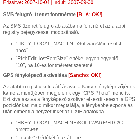
Frissítve: 2007-10-04 | Indult: 2007-09-30
SMS felugró üzenet fontmérete
[BLA: OK!]
Az SMS üzenet felugró ablakában a fontméret az alábbi
registry bejegyzéssel módosítható.
"HKEY_LOCAL_MACHINE\Software\Microsoft\I
nbox"
"RichEditHostFontSize" értéke legyen egyenlő
"10", ha 10-es fontméretet szeretnél
GPS fényképező aktiválása
[Sancho: OK!]
Az alábbi registry kulcs átírásával a Kaiser fényképezőjének
kamera menüjében megjelenik egy "GPS Photo" menü is.
Ezt kiválasztva a fényképező szoftver elkezdi keresni a GPS
pozíciónkat, majd mikor megtalálja, a fényképbe exponálás
után elmenti a helyzetünket az EXIF adatokba.
"HKEY_LOCAL_MACHINE\SOFTWARE\HTC\C
amera\P9\"
"Enable" 0 értékét írjuk át 1-re