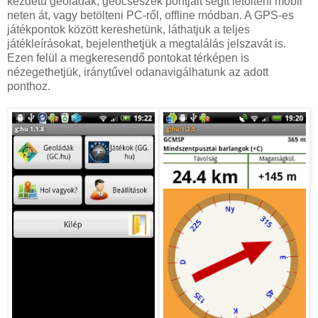
kezdetű geoládák, geocsészék pontjait segít letölteni mobil
neten át, vagy betölteni PC-ről, offline módban. A GPS-es
játékpontok között kereshetünk, láthatjuk a teljes
játékleírásokat, bejelenthetjük a megtalálás jelszavát is.
Ezen felül a megkeresendő pontokat térképen is
nézegethetjük, iránytűvel odanavigálhatunk az adott
ponthoz.