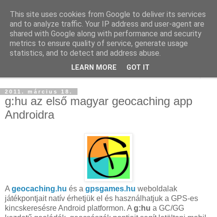
This site uses cookies from Google to deliver its services
blog.sancho.hu
and to analyze traffic. Your IP address and user-agent are
shared with Google along with performance and security
metrics to ensure quality of service, generate usage
Egy techember blogja a mindennapok kütyüiről...
statistics, and to detect and address abuse.
LEARN MORE
GOT IT
▼
2011. március 18.
g:hu az első magyar geocaching app
Androidra
A
geocaching.hu
és a
gpsgames.hu
weboldalak
játékpontjait natív érhetjük el és használhatjuk a GPS-es
kincskeresésre Android platformon. A
g:hu
a GC/GG