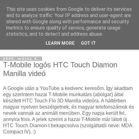
This site uses cookies from Google to deliver its services
blog.sancho.hu
and to analyze traffic. Your IP address and user-agent are
shared with Google along with performance and security
metrics to ensure quality of service, generate usage
Egy techember blogja a mindennapok kütyüiről...
statistics, and to detect and address abuse.
LEARN MORE
GOT IT
▼
2008. május 8.
T-Mobile logós HTC Touch Diamon
Manilla videó
A Google után a YouTube a kedvenc keresőm. Így akadtam
egy szerintem hazai T-Mobile munkatárs (abolgar) által
készített HTC Touch Flo 3D Manilla videóra. A háttérben
magyar nyelven beszélgetnek, és magyar telefonszámok és
nevek vannak az animált menüben. Egy napja került fel,
annyira friss. A jelek szerint a hazai T-Mobile már látott új
HTC Touch Diamon-t bekapcsolva (szolgáltatói neve: MDA
Compact IV). :)